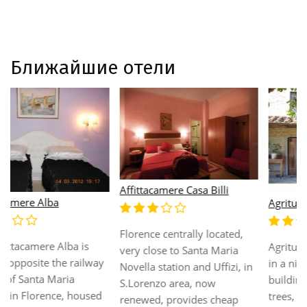
Ближайшие отели
Affittacamere Casa Billi
Agriturismo Il Colle
Florence centrally located,
Agriturismo Il Colle is located
very close to Santa Maria
in a nineteenth-century
Novella station and Uffizi, in
building surrounded by olive
S.Lorenzo area, now
trees, only 6 km from
renewed, provides cheap