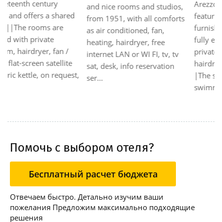
Arezzo. |The apartments
and nice rooms and studios,
feature natural wood
from 1951, with all comforts
furnishings, air-conditioning,
as air conditioned, fan,
fully equipped kitchen,
heating, hairdryer, free
private bathroom with
internet LAN or WI FI, tv, tv
hairdryer and satellite TV.
sat, desk, info reservation
|The structure features a
ser...
swimming pool ...
Помочь с выбором отеля?
Бесплатный расчет бюджета
Отвечаем быстро. Детально изучим ваши
пожелания Предложим максимально подходящие
решения