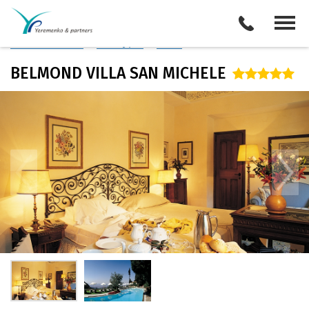
Италия
/
Флоренция
Описание отеля
Поиск отелей
Все туры
Виза
BELMOND VILLA SAN MICHELE