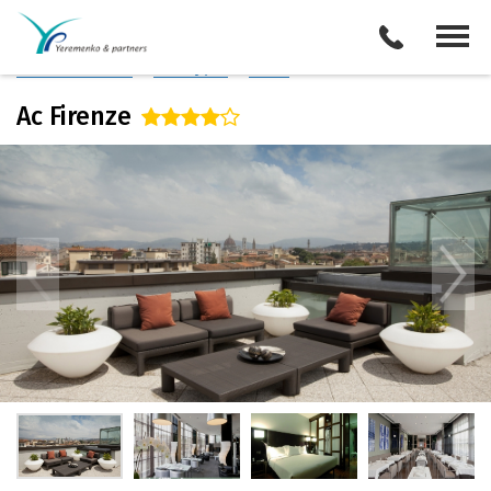
Италия
/
Флоренция
Описание отеля
Поиск отелей
Все туры
Виза
Ac Firenze