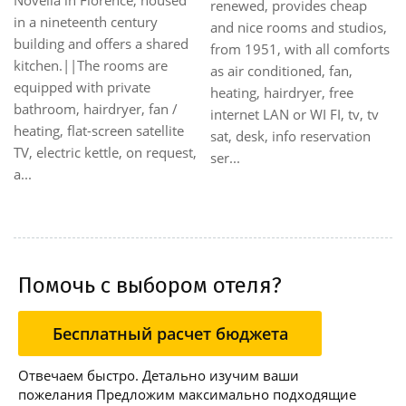
renewed, provides cheap
in a nineteenth century
and nice rooms and studios,
building and offers a shared
from 1951, with all comforts
kitchen.||The rooms are
as air conditioned, fan,
equipped with private
heating, hairdryer, free
bathroom, hairdryer, fan /
internet LAN or WI FI, tv, tv
heating, flat-screen satellite
sat, desk, info reservation
TV, electric kettle, on request,
ser...
a...
Помочь с выбором отеля?
Бесплатный расчет бюджета
Отвечаем быстро. Детально изучим ваши
пожелания Предложим максимально подходящие