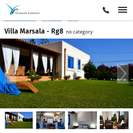
Италия
/
о. Сицилия
Описание отеля
Поиск отелей
Все туры
Виза
Villa Marsala - Rg8
no category