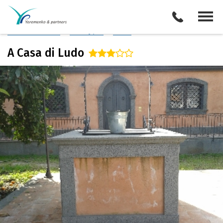
Италия
/
о. Сицилия
Описание отеля
Поиск отелей
Все туры
Виза
A Casa di Ludo