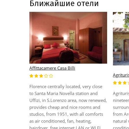
Ближайшие отели
Affittacamere Casa Billi
Agrituri
Florence centrally located, very close
ocated
to Santa Maria Novella station and
Agrituri
n of Santa
Uffizi, in S.Lorenzo area, now renewed,
ninetee
housed in a
provides cheap and nice rooms and
surroun
 and offers
studios, from 1951, with all comforts
from Ar
oms are
as air conditioned, fan, heating,
natural 
hroom,
hairdryer, free internet LAN or WI FI,
conditio