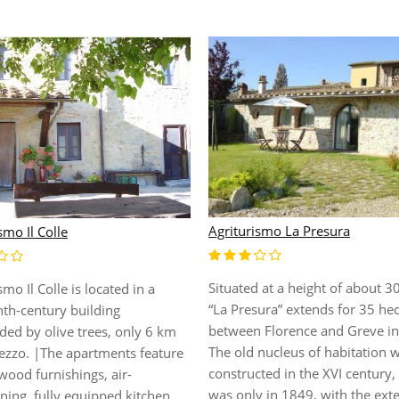
Agriturismo La Presura
smo Il Colle
Situated at a height of about 3
smo Il Colle is located in a
“La Presura” extends for 35 he
nth-century building
between Florence and Greve in 
ded by olive trees, only 6 km
The old nucleus of habitation 
ezzo. |The apartments feature
constructed in the XVI century, 
wood furnishings, air-
was only in 1849, with the ext
ning, fully equipped kitchen,