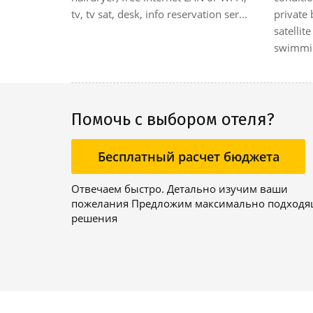
t-screen
tv, tv sat, desk, info reservation ser...
private
 on request,
satellit
swimmin
Помочь с выбором отеля?
Бесплатный расчет бюджета
Отвечаем быстро. Детально изучим ваши
пожелания Предложим максимально подход
решения