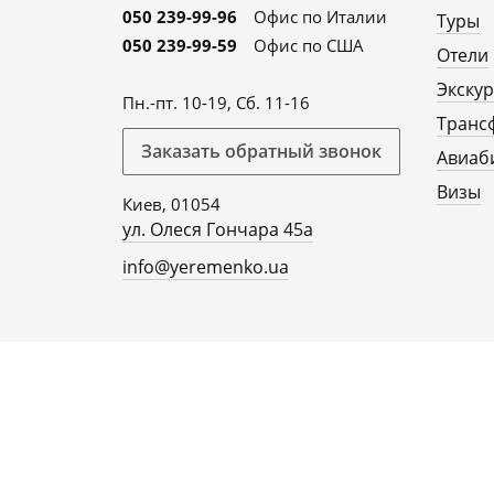
050 239-99-96
Офис по Италии
Туры
050 239-99-59
Офис по США
Отели
Экску
Пн.-пт. 10-19, Сб. 11-16
Транс
Заказать обратный звонок
Авиаб
Визы
Киев, 01054
ул. Олеся Гончара 45а
info@yeremenko.ua