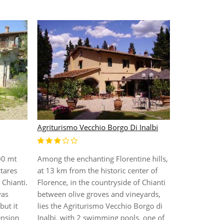
Agriturismo Vecchio Borgo Di Inalbi
A Casa Di Vi
00 mt
Among the enchanting Florentine hills,
The B&B A Ca
ctares
at 13 km from the historic center of
5 minute bu
Chianti.
Florence, in the countryside of Chianti
|The rooms 
was
between olive groves and vineyards,
conditionin
but it
lies the Agriturismo Vecchio Borgo di
hotel offers
ension
Inalbi, with 2 swimming pools, one of
common roo