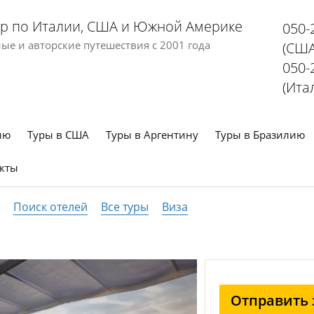
р по Италии, США и Южной Америке
050-
е и авторские путешествия с 2001 года
(США
050-
(Ита
ию
Туры в США
Туры в Аргентину
Туры в Бразилию
кты
Поиск отелей
Все туры
Виза
Отправить 