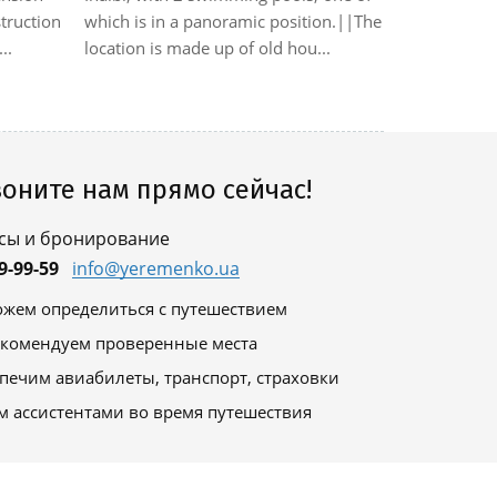
truction
which is in a panoramic position.||The
for coeliac
..
location is made up of old hou...
drive from
from the r...
оните нам прямо сейчас!
сы и бронирование
9-99-59
info@yeremenko.ua
жем определиться с путешествием
комендуем проверенные места
печим авиабилеты, транспорт, страховки
м ассистентами во время путешествия