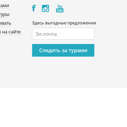
нами
туры
овать
Здесь выгодные предложения
 на сайте
Следить за турами