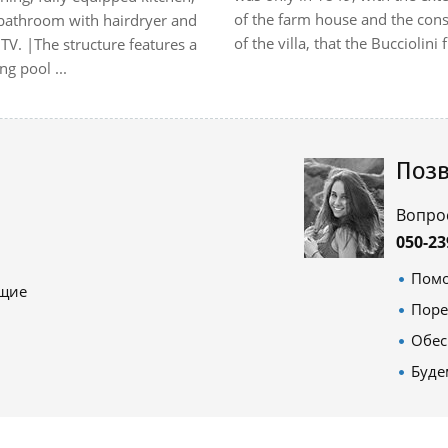
of the farm house and the cons
 bathroom with hairdryer and
of the villa, that the Bucciolini f.
e TV. |The structure features a
g pool ...
Позв
Вопро
050-23
Помо
ящие
Поре
Обес
Буде