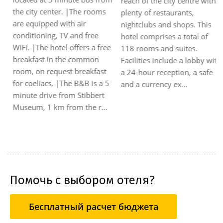
reach of the city centre with
the city center. |The rooms
plenty of restaurants,
are equipped with air
nightclubs and shops. This
conditioning, TV and free
hotel comprises a total of
WiFi. |The hotel offers a free
118 rooms and suites.
breakfast in the common
Facilities include a lobby with
room, on request breakfast
a 24-hour reception, a safe
for coeliacs. |The B&B is a 5
and a currency ex...
minute drive from Stibbert
Museum, 1 km from the r...
Помочь с выбором отеля?
Бесплатный расчет бюджета