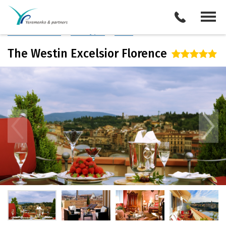
Италия
/
Флоренция
Описание отеля
Поиск отелей
Все туры
Виза
The Westin Excelsior Florence