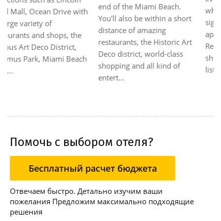
end of the Miami Beach.
where you can enjoy the
You'll also be within a short
signature drinks and
distance of amazing
appetizers. Relax in the
restaurants, the Historic Art
Re:mix lounge while
Deco district, world-class
shooting a game of pool and
shopping and all kind of
listening to t...
entert...
Помочь с выбором отеля?
Бесплатный расчет бюджета
Отвечаем быстро. Детально изучим ваши
пожелания Предложим максимально подходящие
решения