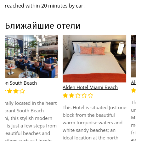
reached within 20 minutes by car.
Ближайшие отели
Aloft Miami Brickell
Alden Hotel Miami Beach
The new Brickell hotel is
This Hotel is situated Just one
unlike any other hotel in the
block from the beautiful
Miami-Brickell area. You can
warm turquoise waters and
meet, mix and mingle with
white sandy beaches; an
friends and colleagues at the
ideal location at the north
ever popular W XYZ Bar,