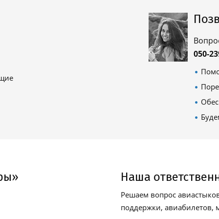
Позв
Вопро
050-23
Помо
ящие
Поре
Обес
Буде
ры»
Наша ответствен
Решаем вопрос авиастыков
поддержки, авиабилетов, м