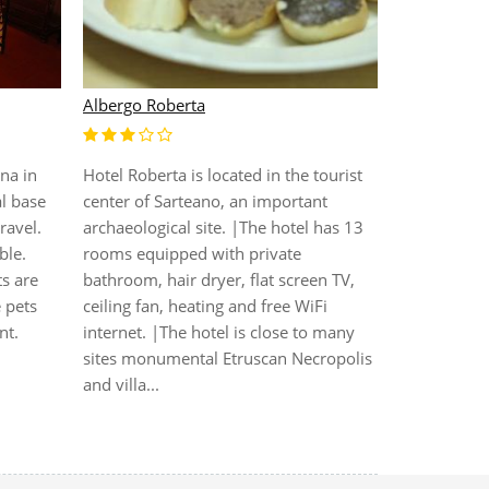
Adler Ther
Albergo Roberta
В 5-и звез
Thermae 5L
изумитель
ina in
Hotel Roberta is located in the tourist
панорам и
al base
center of Sarteano, an important
входит в п
ravel.
archaeological site. |The hotel has 13
термальных
ble.
rooms equipped with private
класс "люк
ts are
bathroom, hair dryer, flat screen TV,
требовател
 pets
ceiling fan, heating and free WiFi
природа, а
nt.
internet. |The hotel is close to many
непринужд
sites monumental Etruscan Necropolis
сливаю...
and villa...