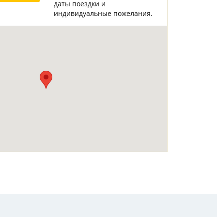
даты поездки и
Горнолыжные Курорты
Мадонна ди Кампильо
индивидуальные пожелания.