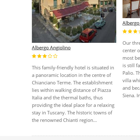
Albergo 
Our thre
Albergo Angiolino
port
center o
 the nearest
most bea
). 1 minute
is still 
This family-friendly hotel is situated in
p. 4 km to
Palio. T
a panoramic location in the centre of
rdale
villa wh
Chianciano Terme. The establishment
ity centre,
and beca
lies within walking distance of Piazza
thermal
Siena. In
Italia and the thermal baths, thus
ze, the
providing the ideal place for a relaxing
stay in Tuscany. The historic towns of
the renowned Chianti region...