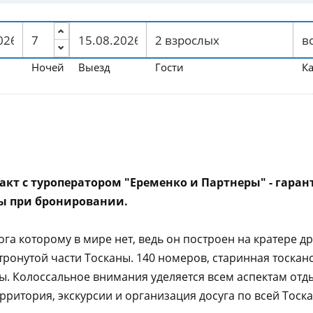
Ночей
Выезд
Гости
К
тракт с туроператором "Еременко и Партнеры" - гар
сы при бронировании.
а которому в мире нет, ведь он построен на кратере дре
тронутой части Тосканы. 140 номеров, старинная тоскан
ы. Колоссальное внимания уделяется всем аспектам отды
рритория, экскурсии и организация досуга по всей Тоск