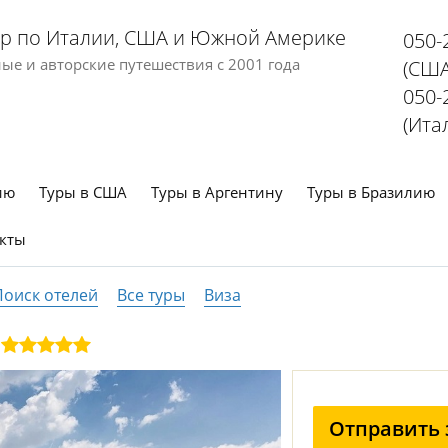
р по Италии, США и Южной Америке
050-
е и авторские путешествия с 2001 года
(США
050-
(Ита
ию
Туры в США
Туры в Аргентину
Туры в Бразилию
кты
Поиск отелей
Все туры
Виза
Отправить 