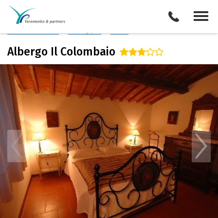
Италия
/
Тоскана
Описание отеля
Поиск отелей
Все туры
Виза
Albergo Il Colombaio