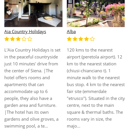
Albergo Chiusarelli
Albergo Angiolino
Our three star Hotel is
located in the center of
Siena, known as one of the
This family-friendly hotel is
most beautiful art cities in
situated in a panoramic
Italy, which is still faithful to
location in the centre of
its traditions, such as Palio.
Chianciano Terme. The
The building is a Neoclassical
establishment lies within
villa which was built around
walking distance of Piazza
the 1860s and became one
Italia and the thermal baths,
of the first hotels in Siena. In
thus providing the ideal
2010, it ...
place for a relaxing stay in
Tuscany. The historic towns