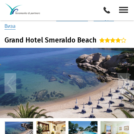
Италия
/
о. Сардиния (Север)
Описание отеля
Поиск отелей
Все туры
Виза
Grand Hotel Smeraldo Beach