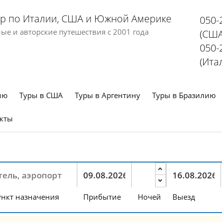
р по Италии, США и Южной Америке
050-
е и авторские путешествия с 2001 года
(США
050-
(Ита
ию
Туры в США
Туры в Аргентину
Туры в Бразилию
кты
нкт назначения
Прибытие
Ночей
Выезд