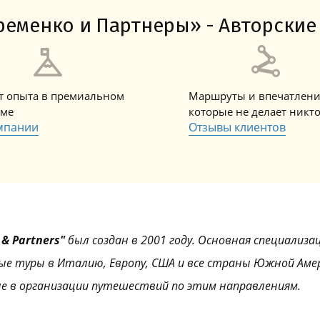
Амальфитанское побережье
Побережье Лигурии
Побережье Адриатики
Побережье Тосканы-Версилия
Побережье Калабрии
еменко и Партнеры» - Авторские 
ет опыта в премиальном
Маршруты и впечатлени
зме
которые не делает никт
мпании
Отзывы клиентов
& Partners"
был создан в 2001 году. Основная специализа
ые туры в Италию, Европу, США и все страны Южной Аме
е в организации путешествий по этим направлениям.