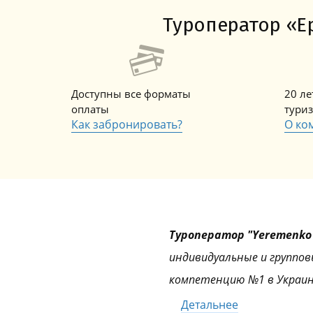
Туроператор «Ер
Доступны все форматы
20 л
оплаты
тури
Как забронировать?
О ко
Туроператор "Yeremenko 
индивидуальные и группов
компетенцию №1 в Украин
Детальнее