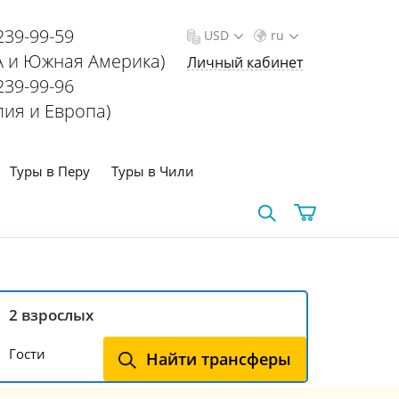
239-99-59
USD
ru
 и Южная Америка)
Личный кабинет
239-99-96
лия и Европа)
Туры в Перу
Туры в Чили
Гости
Найти трансферы