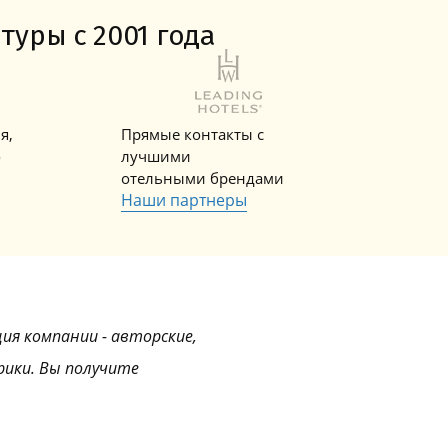
Горнолыжные Курорты
Мадонна ди Кампильо
туры с 2001 года
я,
Прямые контакты с
о
лучшими
отельными брендами
Наши партнеры
ция компании - авторские,
рики. Вы получите