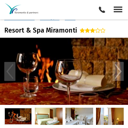
Италия
/
Бергамо
Описание отеля
Поиск отелей
Все туры
Виза
Resort & Spa Miramonti