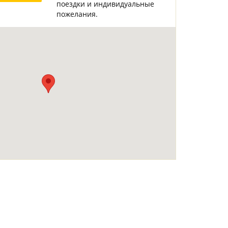
поездки и индивидуальные
Горнолыжные Курорты
Мадонна ди Кампильо
пожелания.