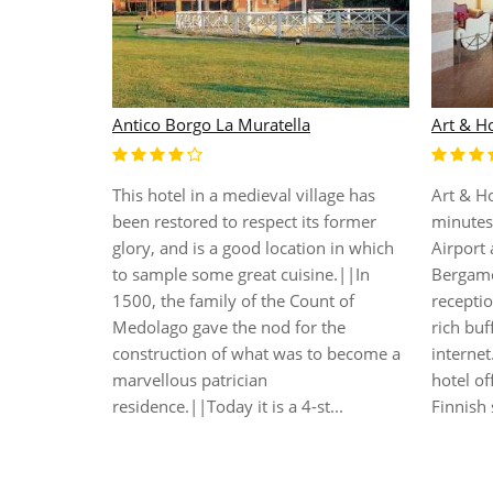
57 Reshotel
Airport 
Conveniently connected to the airport,
This mo
this hotel is in Orio al Serio, close to
 located in
location
Oriocenter, Fiera Campionaria di
the Upper
distance
Bergamo, and Centro Congressi
m Old
hotel of
Giovanni XXIII. Additional attractions
 the B&B
and leis
near the property include Largo Porta
e bedrooms
those se
Nuova and Piazza Matteotti.Guests will
s are
or after 
be spoiled for choice, as far as dinin...
ngs and
within e
 is