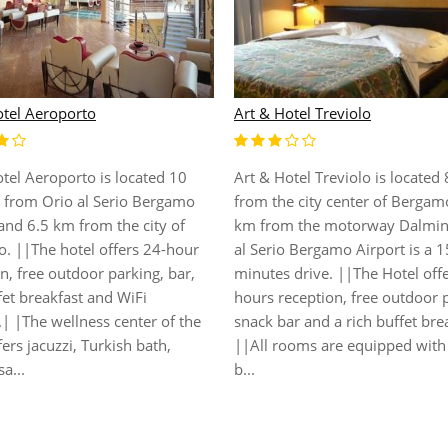
Al Biancospino S.N.C
Hotel
Our family comes from manufa
dern hotel enjoys a great
activity in the textile sector whi
 in Bagnatica, lying just a short
love with the land of Bergamo
 away from the airport. The
to transform their home for th
fers a great option for business
holidays to a B&B.|Located in 
ure travellers alike, as well as
heart of Valgandino 700 meter
eking restful slumber before
altitude, the B&B has a great lo
a flight. The hotel is situated
|All rooms are equipped with p
asy access of a nu...
bathr...