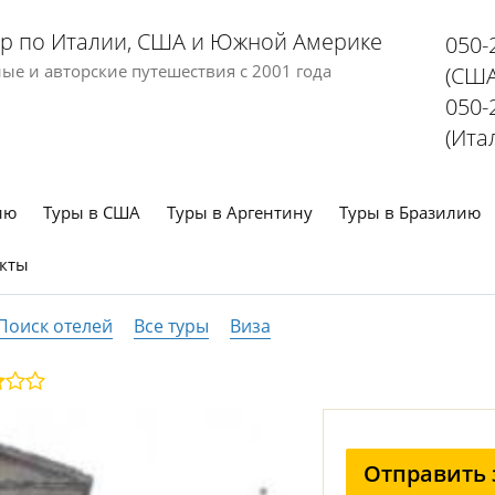
р по Италии, США и Южной Америке
050-
е и авторские путешествия с 2001 года
(США
050-
(Ита
ию
Туры в США
Туры в Аргентину
Туры в Бразилию
кты
Поиск отелей
Все туры
Виза
Отправить 