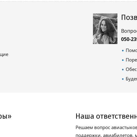
Позв
Вопро
050-23
Помо
ящие
Поре
Обес
Буде
ры»
Наша ответствен
Решаем вопрос авиастыков
поддержки, авиабилетов, м