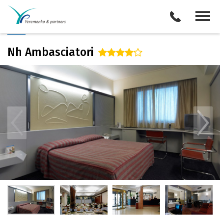
/
Описание отеля
Поиск отелей
Все туры
Виза
Nh Ambasciatori