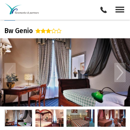
/
Описание отеля
Поиск отелей
Все туры
Виза
Bw Genio