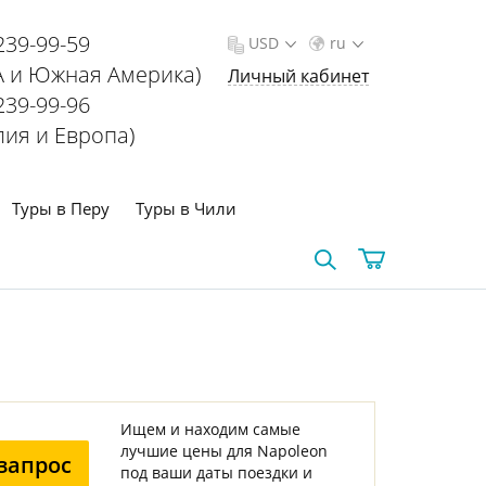
239-99-59
USD
ru
 и Южная Америка)
Личный кабинет
239-99-96
лия и Европа)
Туры в Перу
Туры в Чили
Ищем и находим самые
лучшие цены для Napoleon
запрос
под ваши даты поездки и