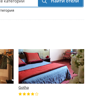
Найти отели
атегория
Gotha
Ac Hotel To