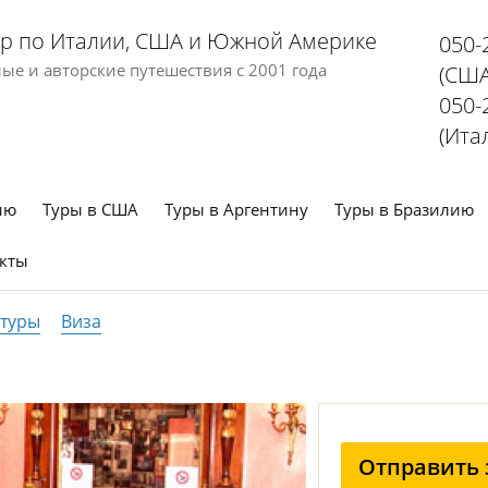
р по Италии, США и Южной Америке
050-
е и авторские путешествия с 2001 года
(США
050-
(Ита
ию
Туры в США
Туры в Аргентину
Туры в Бразилию
кты
 туры
Виза
Отправить 