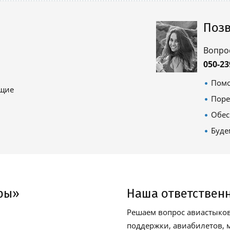
Позв
Вопро
050-23
Помо
ящие
Поре
Обес
Буде
ры»
Наша ответствен
Решаем вопрос авиастыков
поддержки, авиабилетов, м