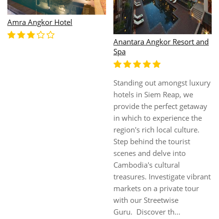
Angkor
Ancient Angkor
Suitable both tourists and
Situated just a few minutes'
business travellers, this hotel
walk from the historical city
is conveniently close to all
of Siem Reap, the hotel's
major commercial areas,
prime location also offers
shopping, banking and
easy access to a variety of
nightlife districts of Siem
entertainment options such
Reap. Strongly inspired by
as clubs, pubs and brilliant
the rich heritage of Khmer
restaurants. Tourists will be
culture, it pays homage to
delighted to find the Central
the Angkorian era, yet the
Market, Old Market, Angkor
authentic local elements ar...
Night Market, ...