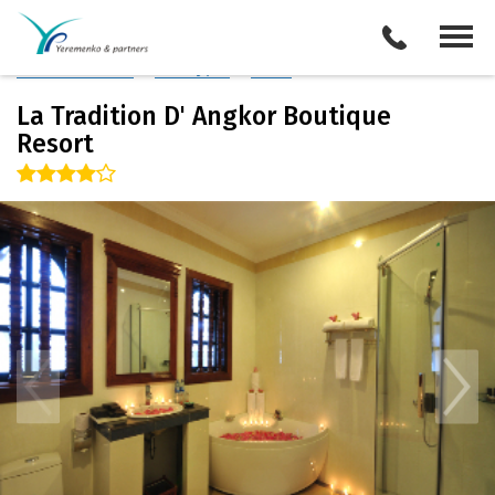
Камбоджа
/
Сием Риеп
Описание отеля
Поиск отелей
Все туры
Виза
La Tradition D' Angkor Boutique
Resort