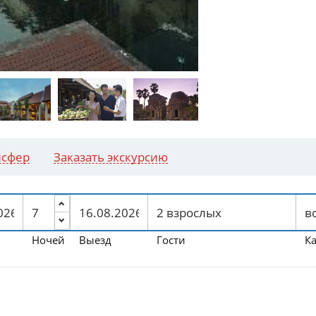
нсфер
Заказать экскурсию
Ночей
Выезд
Гости
К