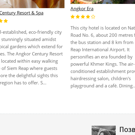
Villa
Amra Angkor Hotel
reen tree plants flowers
 and quiet part of town,
 Villa is Siem Reap's latest
y offering 07 rooms all
d with air conditioners and hot
 to ensure guests enjoy a
g good environment. The Villa
s all costumers a warm
 a safe heaven ...
Позв