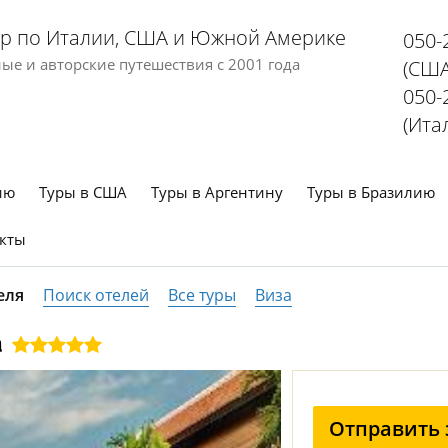
р по Италии, США и Южной Америке
050-
е и авторские путешествия с 2001 года
(США
050-
(Ита
ию
Туры в США
Туры в Аргентину
Туры в Бразилию
кты
еля
Поиск отелей
Все туры
Виза
a
Отправить 