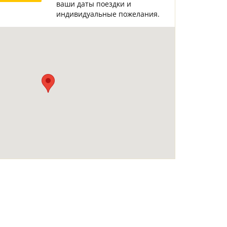
ваши даты поездки и
Горнолыжные Курорты
Мадонна ди Кампильо
индивидуальные пожелания.