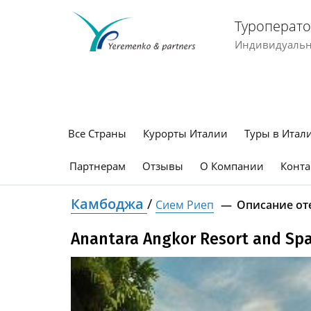
Туроперато
Индивидуальны
Все Страны
Курорты Италии
Туры в Итал
Партнерам
Отзывы
О Компании
Конта
Камбоджа
/
Сием Риеп
Описание от
Anantara Angkor Resort and Sp