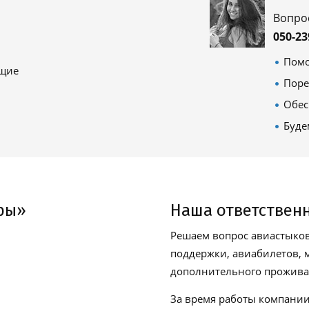
Вопро
050-23
Помо
ящие
Поре
Обес
Буде
ры»
Наша ответствен
Решаем вопрос авиастыков
поддержки, авиабилетов, м
дополнительного проживан
За время работы компании