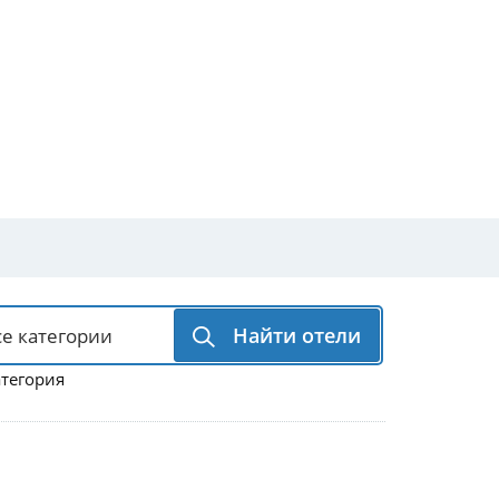
Найти отели
атегория