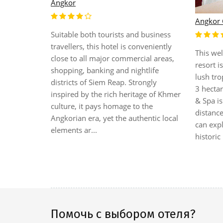
Advisor Angkor Villa Siem Reap
Alliance 
Advisor Angkor Villa & Angkor Tours
Set in g
Hotel
opened new hotel in a private villa
peaceful
with Khmer style furniture familiar
Alliance
of a tropical
atmosphere absolute quiet garden and
sanctuar
ian flora,
dustfree location. 7 minutes to Old
equippe
ue Hotel is
market and Pub Street with our free of
showers
et downtown
charge transportation. Easy to find
relaxin
ts 24 well-
from Siem Reap on the road to the
provide
ul interior
Angkor ...
welcome
esign in
g ext...
Помочь с выбором отеля?