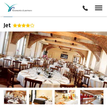
/
Описание отеля
Поиск отелей
Все туры
Виза
Jet