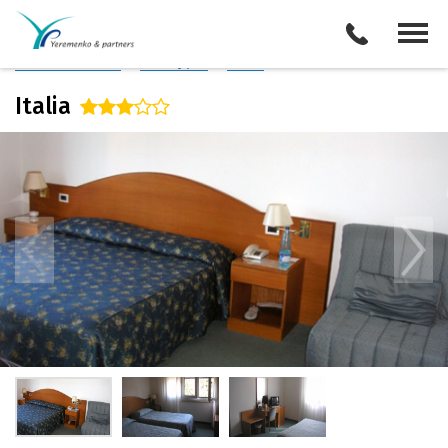
Италия
/
Равенна
Описание отеля
Поиск отелей
Все туры
Виза
Italia