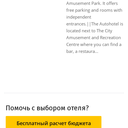
окружают многовековые
This bed and breakfast hotel
оливковые деревья. В
lies just a short driving
отеле есть ресторан и
distance away from Faenza.
кондитерская. Уютные
The property is strategically
номера с большими
located within easy access of
балконами и видом на
a number of well-known
море. Аниматоры
cities in the area, including
позаботятся о том, чтобы
Bologna, Imola, Forli and
дети не скучали, а также,
Ravenna. The Bologna
проведут занятия фитнес...
Exhibition Centre is located
just a 30 minutes' driving...
Помочь с выбором отеля?
Бесплатный расчет бюджета