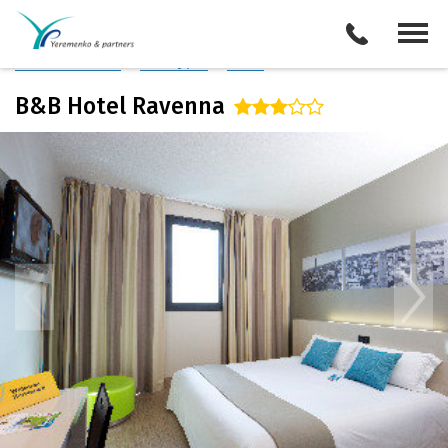
Италия
/
Равенна
Описание отеля
Поиск отелей
Все туры
Виза
B&B Hotel Ravenna