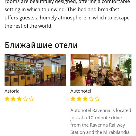
rooms are beautifully designed, offering a comfortable
setting in which to unwind. This bed and breakfast
offers guests a homely atmosphere in which to escape
the rest of the world.
Ближайшие отели
Bellevue Beach
Расположен на частном
пляже, открывается
B&B Hotel Faenza
панорамный вид на море.
Большой бассейн