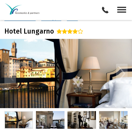
Италия
/
Флоренция
Описание отеля
Поиск отелей
Все туры
Виза
Hotel Lungarno