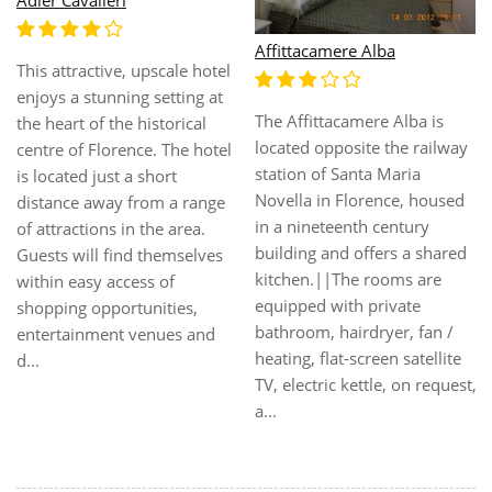
Affittacamere Casa Billi
Agriturismo Il Colle
Florence centrally located,
Agriturismo Il Colle is located
very close to Santa Maria
in a nineteenth-century
Novella station and Uffizi, in
building surrounded by olive
S.Lorenzo area, now
trees, only 6 km from
renewed, provides cheap
Arezzo. |The apartments
and nice rooms and studios,
feature natural wood
from 1951, with all comforts
furnishings, air-conditioning,
as air conditioned, fan,
fully equipped kitchen,
heating, hairdryer, free
private bathroom with
internet LAN or WI FI, tv, tv
hairdryer and satellite TV.
sat, desk, info reservation
|The structure features a
ser...
swimming pool ...