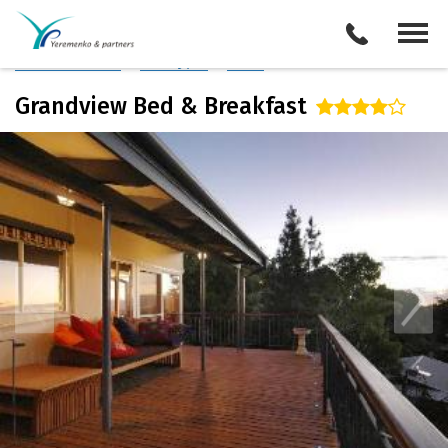
Австралия
/
Перт
Описание отеля
Поиск отелей
Все туры
Виза
Grandview Bed & Breakfast