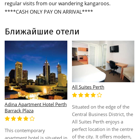
regular visits from our wandering kangaroos.
****CASH ONLY PAY ON ARRIVAL****
Ближайшие отели
All Suites Perth
Adina Apartment Hotel Perth
Situated on the edge of the
Barrack Plaza
Central Business District, the
All Suites Perth enjoys a
perfect location in the centre
This contemporary
of the city. It offers modern,
apartment hotel is situated in