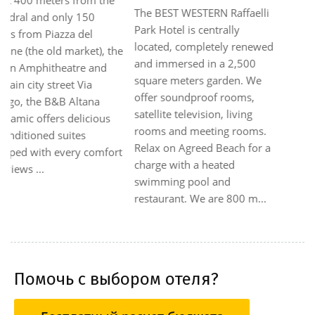
This comfortable hotel is
situated in a conveniently
central location. Links to the
public transport system can
be reached within 2 km of
the hotel. The hotel is an
ideal starting point for
travelling around the city
area by car. From the hotel,
guests have easy
connections to the cities of
Pisa,...
Помочь с выбором отеля?