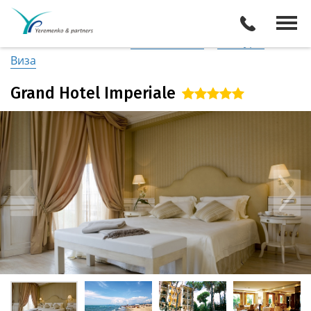
Италия
/
Побережье Тосканы-Версилия
Описание отеля
Поиск отелей
Все туры
Виза
Grand Hotel Imperiale