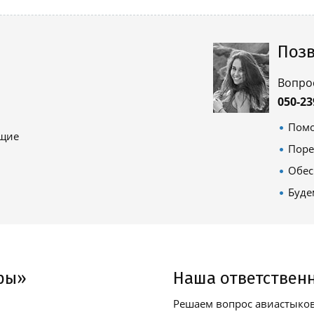
Позв
Вопро
050-23
Помо
ящие
Поре
Обес
Буде
ры»
Наша ответствен
Решаем вопрос авиастыков