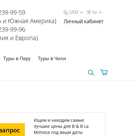
239-99-59
USD
ru
 и Южная Америка)
Личный кабинет
239-99-96
лия и Европа)
Туры в Перу
Туры в Чили
Ищем и находим самые
лучшие цены для B & B La
запрос
Mimosa под ваши даты