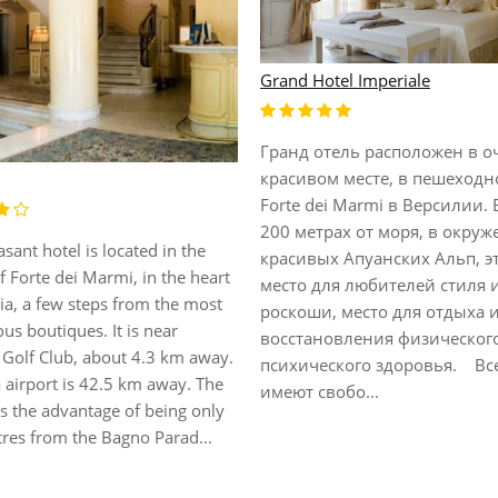
Grand Hotel Imperiale
Гранд отель расположен в о
красивом месте, в пешеходн
Forte dei Marmi в Версилии. 
200 метрах от моря, в окру
asant hotel is located in the
красивых Апуанских Альп, э
f Forte dei Marmi, in the heart
место для любителей стиля 
lia, a few steps from the most
роскоши, место для отдыха 
ous boutiques. It is near
восстановления физическог
 Golf Club, about 4.3 km away.
психического здоровья. Все
 airport is 42.5 km away. The
имеют свобо...
s the advantage of being only
res from the Bagno Parad...