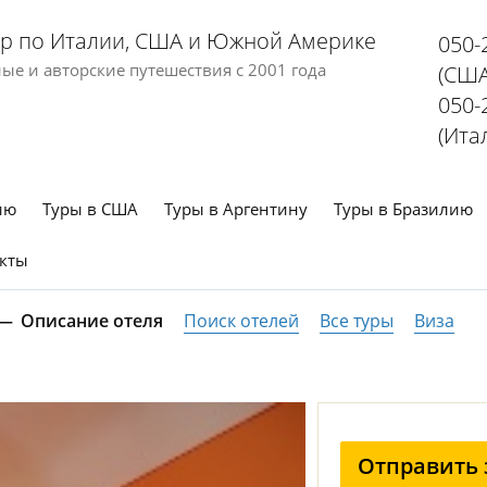
р по Италии, США и Южной Америке
050-
е и авторские путешествия с 2001 года
(США
050-
(Ита
ию
Туры в США
Туры в Аргентину
Туры в Бразилию
кты
Описание отеля
Поиск отелей
Все туры
Виза
Отправить 