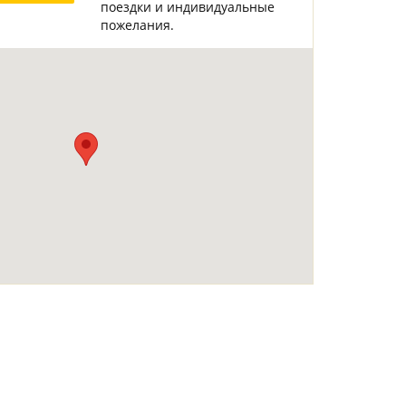
поездки и индивидуальные
Горнолыжные Курорты
Мадонна ди Кампильо
пожелания.