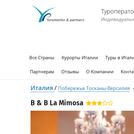
Туроперато
Индивидуальны
Все Страны
Курорты Италии
Туры в Итал
Партнерам
Отзывы
О Компании
Конта
Италия
/
Побережье Тосканы-Версилия
B & B La Mimosa