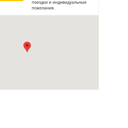
поездки и индивидуальные
Горнолыжные Курорты
Мадонна ди Кампильо
пожелания.