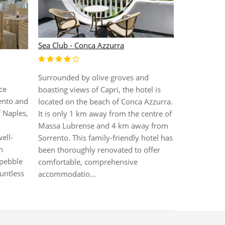
Sea Club - Conca Azzurra
Art Hotel G
Surrounded by olive groves and
ce
Surrounded
boasting views of Capri, the hotel is
rento and
orange, lem
located on the beach of Conca Azzurra.
f Naples,
scenic view
It is only 1 km away from the centre of
Mount Vesuv
Massa Lubrense and 4 km away from
well-
enjoys a fan
Sorrento. This family-friendly hotel has
h
From here, 
been thoroughly renovated to offer
/pebble
variety of 
comfortable, comprehensive
untless
in Amalfi, 
accommodatio...