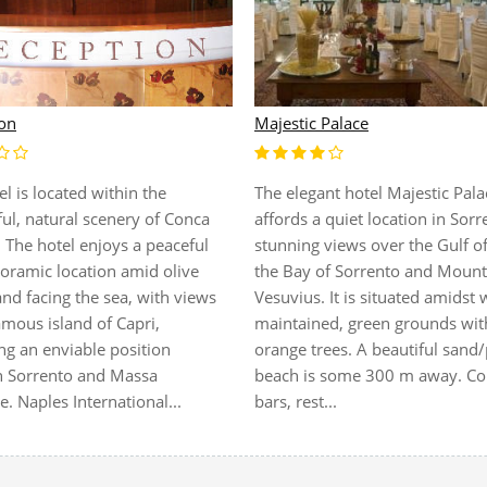
Majestic Palace
on
The elegant hotel Majestic Pala
el is located within the
affords a quiet location in Sor
ul, natural scenery of Conca
stunning views over the Gulf o
 The hotel enjoys a peaceful
the Bay of Sorrento and Mount
oramic location amid olive
Vesuvius. It is situated amidst 
nd facing the sea, with views
maintained, green grounds wit
amous island of Capri,
orange trees. A beautiful sand
ng an enviable position
beach is some 300 m away. Co
 Sorrento and Massa
bars, rest...
. Naples International...