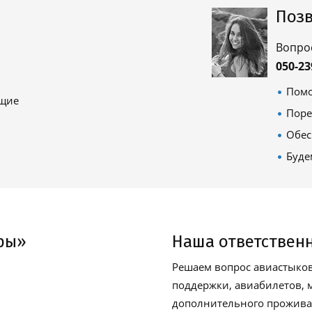
Позв
Вопро
050-23
Помо
ящие
Поре
Обес
Буде
ры»
Наша ответствен
Решаем вопрос авиастыков
поддержки, авиабилетов, м
дополнительного проживан