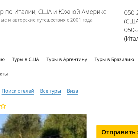
р по Италии, США и Южной Америке
050-
е и авторские путешествия с 2001 года
(США
050-
(Ита
ию
Туры в США
Туры в Аргентину
Туры в Бразилию
кты
Поиск отелей
Все туры
Виза
Отправить 