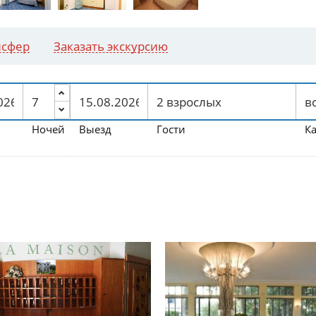
нсфер
Заказать экскурсию
Ночей
Выезд
Гости
К