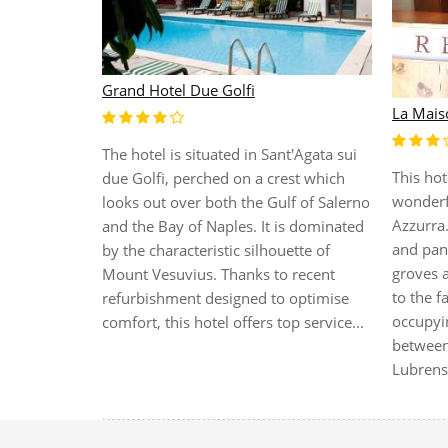
Grand Hotel Due Golfi
La Mais
The hotel is situated in Sant'Agata sui
cking into
This hot
due Golfi, perched on a crest which
sa Lubrense
wonderf
looks out over both the Gulf of Salerno
lcome. On
Azzurra.
and the Bay of Naples. It is dominated
. Hotel
and pan
by the characteristic silhouette of
the
groves a
Mount Vesuvius. Thanks to recent
t the Casa
to the f
refurbishment designed to optimise
an iron and
occupyi
comfort, this hotel offers top service...
is permitted
between
Lubrense