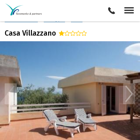
Италия
/
Сорренто
Описание отеля
Поиск отелей
Все туры
Виза
Casa Villazzano