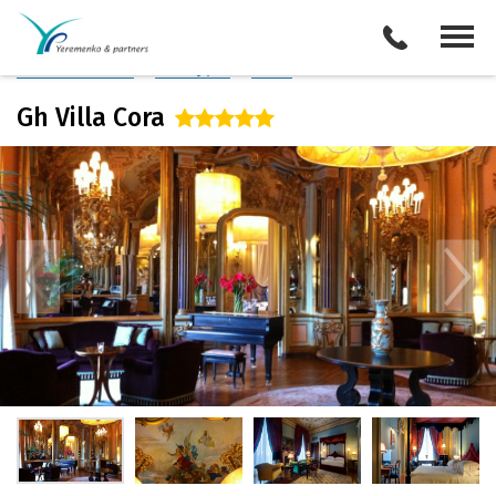
Италия
/
Флоренция
Описание отеля
Поиск отелей
Все туры
Виза
Gh Villa Cora