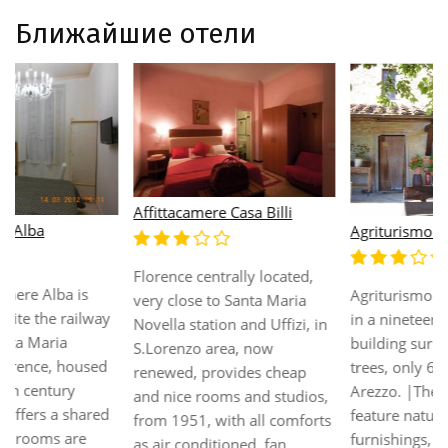
Ближайшие отели
Affittacamere Casa Billi
Agriturismo Il Colle
Florence centrally located,
Agriturismo Il Colle is located
very close to Santa Maria
in a nineteenth-century
Novella station and Uffizi, in
building surrounded by olive
S.Lorenzo area, now
trees, only 6 km from
renewed, provides cheap
Arezzo. |The apartments
and nice rooms and studios,
feature natural wood
from 1951, with all comforts
furnishings, air-conditioning,
as air conditioned, fan,