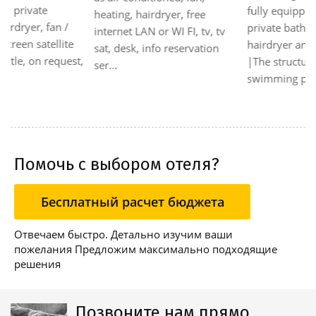
fully equipped kitchen,
heating, hairdryer, free
private bathroom with
internet LAN or WI FI, tv, tv
hairdryer and satellite TV.
sat, desk, info reservation
|The structure features a
ser...
swimming pool ...
Помочь с выбором отеля?
Бесплатный расчет бюджета
Отвечаем быстро. Детально изучим ваши
пожелания Предложим максимально подходящие
решения
Позвоните нам прямо