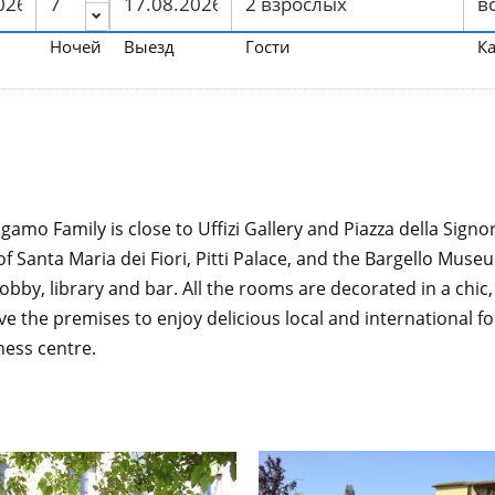
Ночей
Выезд
Гости
К
amo Family is close to Uffizi Gallery and Piazza della Signor
f Santa Maria dei Fiori, Pitti Palace, and the Bargello Mu
obby, library and bar. All the rooms are decorated in a chi
ve the premises to enjoy delicious local and international f
ness centre.