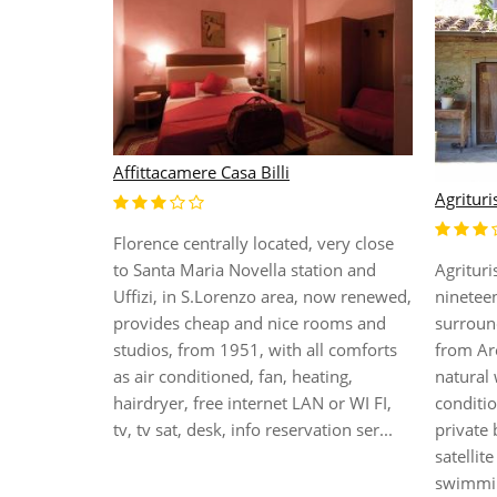
Affittacamere Casa Billi
Agrituri
Florence centrally located, very close
ocated
to Santa Maria Novella station and
Agrituri
n of Santa
Uffizi, in S.Lorenzo area, now renewed,
ninetee
housed in a
provides cheap and nice rooms and
surroun
 and offers
studios, from 1951, with all comforts
from Ar
oms are
as air conditioned, fan, heating,
natural 
hroom,
hairdryer, free internet LAN or WI FI,
conditio
t-screen
tv, tv sat, desk, info reservation ser...
private
 on request,
satellit
swimmin