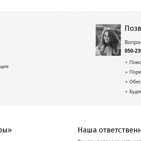
Позв
Вопро
050-23
Помо
ящие
Поре
Обес
Буде
ры»
Наша ответствен