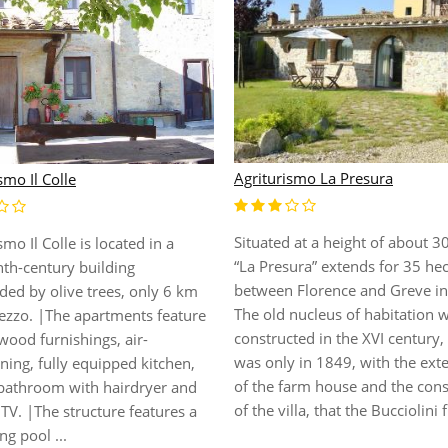
Agriturismo La Presura
smo Il Colle
Situated at a height of about 3
smo Il Colle is located in a
“La Presura” extends for 35 he
nth-century building
between Florence and Greve in 
ded by olive trees, only 6 km
The old nucleus of habitation 
ezzo. |The apartments feature
constructed in the XVI century, 
wood furnishings, air-
was only in 1849, with the ext
ning, fully equipped kitchen,
of the farm house and the cons
 bathroom with hairdryer and
of the villa, that the Bucciolini f.
e TV. |The structure features a
g pool ...