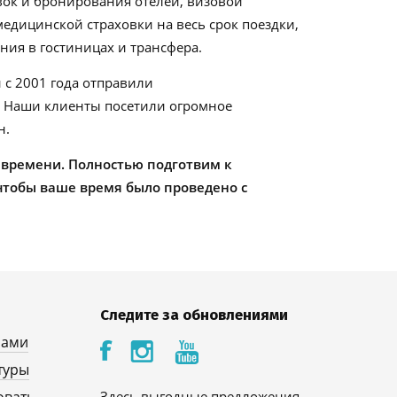
ок и бронирования отелей, визовой
едицинской страховки на весь срок поездки,
ия в гостиницах и трансфера.
 с 2001 года отправили
. Наши клиенты посетили огромное
н.
 времени. Полностью подготвим к
чтобы ваше время было проведено с
Следите за обновлениями
нами
туры
Здесь выгодные предложения