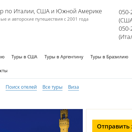
р по Италии, США и Южной Америке
050-
е и авторские путешествия с 2001 года
(США
050-
(Ита
ию
Туры в США
Туры в Аргентину
Туры в Бразилию
кты
Поиск отелей
Все туры
Виза
Отправить 