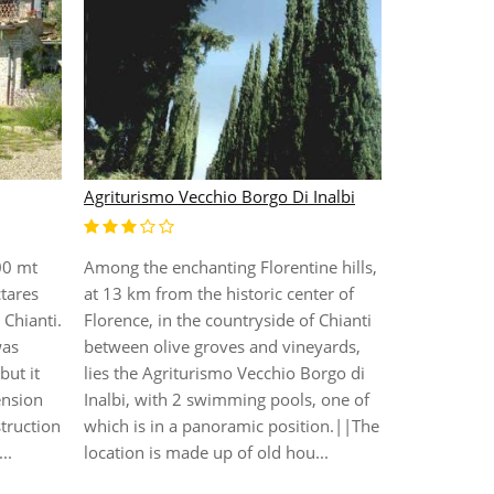
Agriturismo Vecchio Borgo Di Inalbi
A Casa Di Vi
00 mt
Among the enchanting Florentine hills,
The B&B A Ca
ctares
at 13 km from the historic center of
5 minute bu
Chianti.
Florence, in the countryside of Chianti
|The rooms 
was
between olive groves and vineyards,
conditionin
but it
lies the Agriturismo Vecchio Borgo di
hotel offers
ension
Inalbi, with 2 swimming pools, one of
common roo
truction
which is in a panoramic position.||The
for coeliac
..
location is made up of old hou...
drive from
from the r...