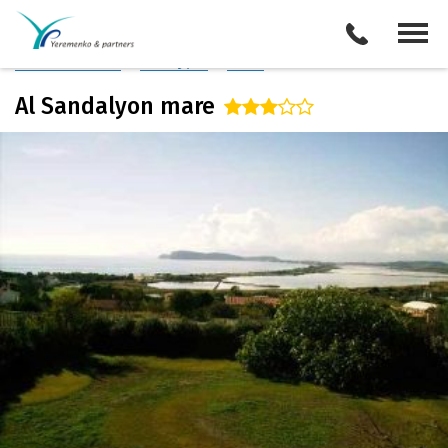
Италия
/
о. Сардиния (Юг)
Описание отеля
Поиск отелей
Все туры
Виза
Al Sandalyon mare