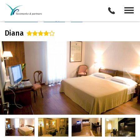
Италия
/
Равенна
Описание отеля
Поиск отелей
Все туры
Виза
Diana