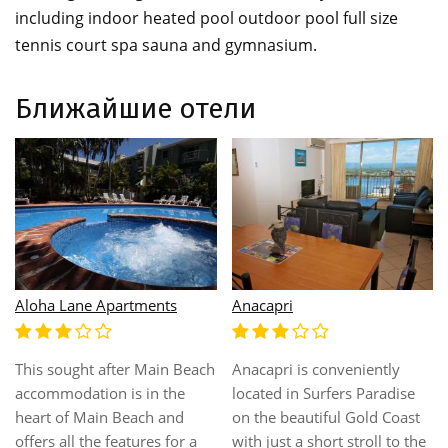
including indoor heated pool outdoor pool full size
tennis court spa sauna and gymnasium.
Ближайшие отели
Artique Resort
Aquarius Backpackers
Located on the doorstep o
Perfectly located in a
ise
Surfers Paradise, and just 
beautiful area of Southport,
ast
short stroll from the beach
this property is a perfect
 the
Artique Resort offers
getaway for adventurers,