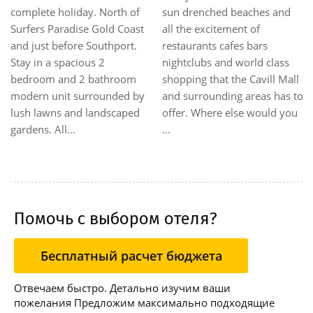
nd
discerning guests a sought
backpackers and all guests
after lifestyle that reflects 
who enjoy traveling without
best of the Gold Coast livi
spending much money and
ss
The contemporary design
time.The hotel is set in a
Mall
encloses fully self contain
friendly-environment,
as to
accommodation with ocea
offering a comfortable
 you
hinterland, river ...
dormitory-style
accommodation with a
numbe...
Помочь с выбором отеля?
Бесплатный расчет бюджета
Отвечаем быстро. Детально изучим ваши
пожелания Предложим максимально подходящие