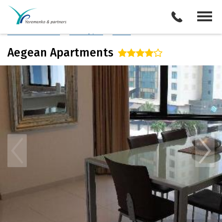
Австралия
/
Голд Кост
Описание отеля
Поиск отелей
Все туры
Виза
Aegean Apartments