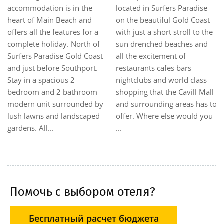
Surfers Paradise, and just a
beautiful area of Southport,
short stroll from the beach,
this property is a perfect
Artique Resort offers
getaway for adventurers,
discerning guests a sought
backpackers and all guests
after lifestyle that reflects the
who enjoy traveling without
best of the Gold Coast living.
spending much money and
The contemporary design
time.The hotel is set in a
encloses fully self contained
friendly-environment,
accommodation with ocean,
offering a comfortable
hinterland, river ...
dormitory-style
accommodation with a
numbe...
Помочь с выбором отеля?
Бесплатный расчет бюджета