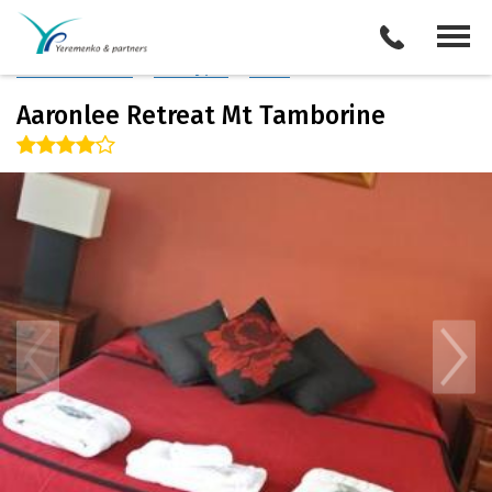
Австралия
/
Голд Кост
Описание отеля
Поиск отелей
Все туры
Виза
Aaronlee Retreat Mt Tamborine