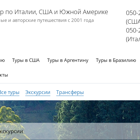
р по Италии, США и Южной Америке
050-
е и авторские путешествия с 2001 года
(США
050-
(Ита
ию
Туры в США
Туры в Аргентину
Туры в Бразилию
кты
Все туры
Экскурсии
Трансферы
кскурсии