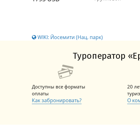
WIKI: Йосемити (Нац. парк)
Туроператор «Ер
Доступны все форматы
20 л
оплаты
тури
Как забронировать?
О ко