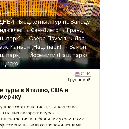
ДНЕЙ - Бюджетный тур по Западу
Анджелес → Сан-Диего → Гранд
ц. парк) → Озеро Пауэлл → Лас-
айс Каньон (Нац. парк) → Зайон
ц. парк) → Йосемити (Нац. парк)
нциско
США
Групповой
е туры в Италию, США и
мерику
учшее соотношение цены, качества
 в наших авторских турах.
 впечатления в небольших украинских
профессиональными сопровождающими.