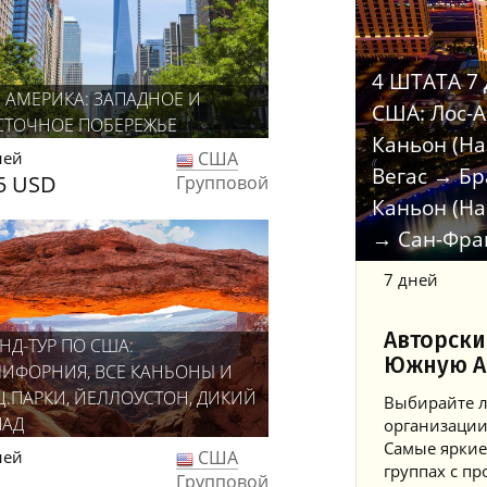
4 ШТАТА 7 
Я АМЕРИКА: ЗАПАДНОЕ И
США: Лос-
СТОЧНОЕ ПОБЕРЕЖЬЕ
Каньон (На
ней
США
Вегас → Бр
5 USD
Групповой
Каньон (На
→ Сан-Фра
7 дней
Авторски
НД-ТУР ПО США:
Южную А
ЛИФОРНИЯ, ВСЕ КАНЬОНЫ И
Ц.ПАРКИ, ЙЕЛЛОУСТОН, ДИКИЙ
Выбирайте л
ПАД
организации
Самые яркие
ней
США
группах с 
Групповой