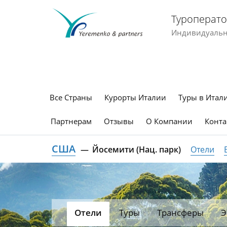
Туроперато
Индивидуальны
Все Страны
Курорты Италии
Туры в Итал
Партнерам
Отзывы
О Компании
Конта
США
Йосемити (Нац. парк)
Отели
Отели
Туры
Трансферы
Э