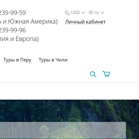
239-99-59
USD
ru
 и Южная Америка)
Личный кабинет
239-99-96
лия и Европа)
Туры в Перу
Туры в Чили