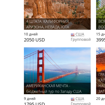
4 ШТАТА: КАЛИФОРНИЯ,
ВС
АРИЗОНА, НЕВАДА, ЮТА
ВО
10 дней
США
15 д
2050 USD
399
Групповой
ГРА
КА
АМЕРИКАНСКАЯ МЕЧТА -
НА
бюджетный тур по Западу США
ЗА
9 дней
США
20 д
1795 USD
Групповой