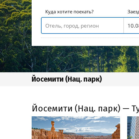
Куда хотите поехать?
Заез
Йосемити (Нац. парк)
Йосемити (Нац. парк) — Т