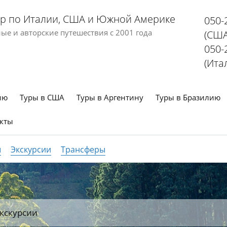
р по Италии, США и Южной Америке
050-
е и авторские путешествия с 2001 года
(США
050-
(Ита
ию
Туры в США
Туры в Аргентину
Туры в Бразилию
кты
ы
Экскурсии
Трансферы
кскурсии