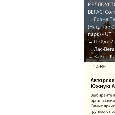
ЙЕЛЛОУСТО
ВЕГАС: Сол
→ Гранд Те
(Нац. парк
парк) - UT
→ Пейдж /
→ Лас-Вега
→ Зайон Ка
11 дней
Авторски
Южную А
Выбирайте л
организации
Самые яркие
группах с 