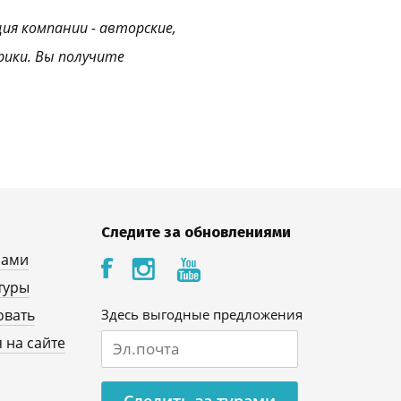
ция компании - авторские,
рики. Вы получите
Следите за обновлениями
нами
туры
овать
Здесь выгодные предложения
 на сайте
Следить за турами