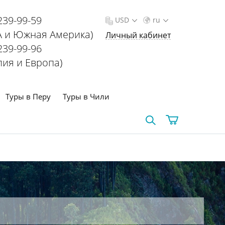
239-99-59
USD
ru
 и Южная Америка)
Личный кабинет
239-99-96
лия и Европа)
Туры в Перу
Туры в Чили