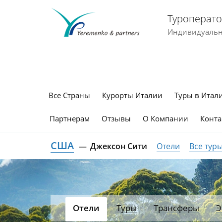
Туроперато
Индивидуальны
Все Страны
Курорты Италии
Туры в Итал
Партнерам
Отзывы
О Компании
Конта
США
Джексон Сити
Отели
Все тур
Отели
Туры
Трансферы
Э