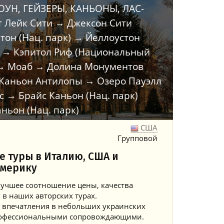
УН, ГЕЙЗЕРЫ, КАНЬОНЫ, ЛАС-
т Лейк Сити → Джексон Сити
тон (Нац. парк) → Йеллоустон
) → Кэпитол Риф (Национальный
 → Моаб → Долина Монументов
 Каньон Антилопы → Озеро Пауэлл
с → Брайс Каньон (Нац. парк)
ньон (Нац. парк)
США
Групповой
е туры в Италию, США и
мерику
учшее соотношение цены, качества
 в наших авторских турах.
 впечатления в небольших украинских
профессиональными сопровождающими.