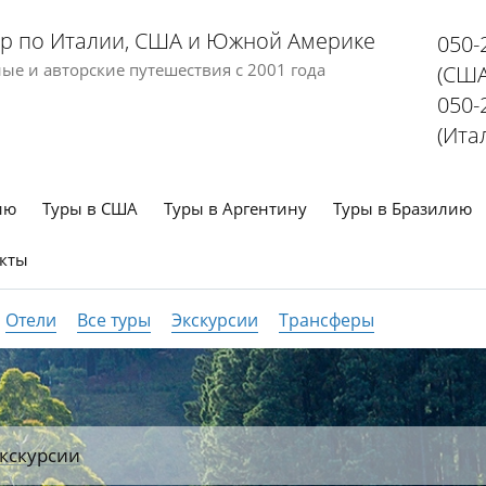
р по Италии, США и Южной Америке
050-
е и авторские путешествия с 2001 года
(США
050-
(Ита
ию
Туры в США
Туры в Аргентину
Туры в Бразилию
кты
Отели
Все туры
Экскурсии
Трансферы
кскурсии