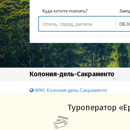
Куда хотите поехать?
Заез
Колония-дель-Сакраменто
WIKI: Колония-дель-Сакраменто
Туроператор «Ер