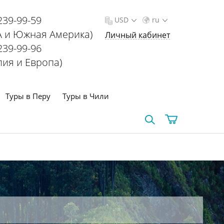
239-99-59
USD
ru
 и Южная Америка)
Личный кабинет
239-99-96
лия и Европа)
Туры в Перу
Туры в Чили