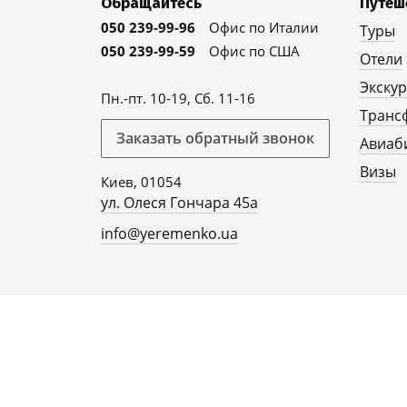
Обращайтесь
Путеш
050 239-99-96
Офис по Италии
Туры
050 239-99-59
Офис по США
Отели
Экску
Пн.-пт. 10-19, Сб. 11-16
Транс
Заказать обратный звонок
Авиаб
Визы
Киев, 01054
ул. Олеся Гончара 45а
info@yeremenko.ua