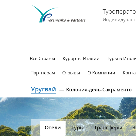
Туроперато
Индивидуальны
Все Страны
Курорты Италии
Туры в Итал
Партнерам
Отзывы
О Компании
Конта
Уругвай
Колония-дель-Сакраменто
Отели
Туры
Трансферы
Э