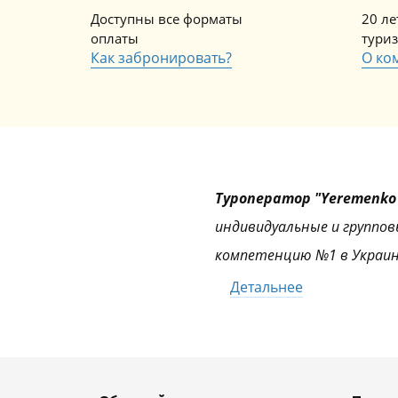
Доступны все форматы
20 л
оплаты
тури
Как забронировать?
О ко
Туроператор "Yeremenko 
индивидуальные и группов
компетенцию №1 в Украин
Детальнее