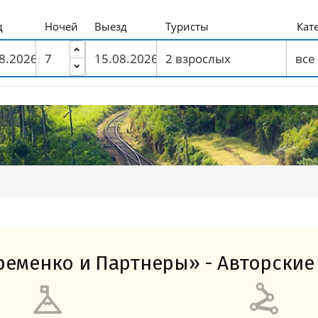
Амальфитанское побережье
Побережье Лигурии
Побережье Адриатики
Побережье Тосканы-Версилия
Побережье Калабрии
д
Ночей
Выезд
Туристы
Кат
еменко и Партнеры» - Авторские 