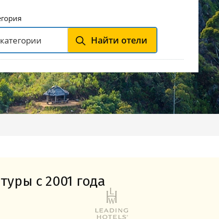
Горнолыжные Курорты
Мадонна ди Кампильо
егория
Найти отели
туры с 2001 года