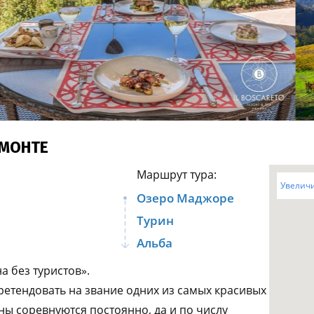
Амальфитанское побережье
Побережье Лигурии
Побережье Адриатики
Побережье Тосканы-Версилия
Побережье Калабрии
ЕМОНТЕ
Маршрут тура:
Увеличи
Озеро Маджоре
Турин
Альба
 без туристов».
етендовать на звание одних из самых красивых
ны соревнуются постоянно, да и по числу