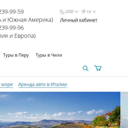
239-99-59
USD
ru
 и Южная Америка)
Личный кабинет
239-99-96
лия и Европа)
Туры в Перу
Туры в Чили
а море
Аренда авто в Италии