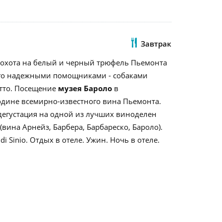
Завтрак
я охота на белый и черный трюфель Пьемонта
го надежными помощниками - собаками
тто. Посещение
музея Бароло
в
одине всемирно-известного вина Пьемонта.
дегустация на одной из лучших виноделен
вина Арнейз, Барбера, Барбареско, Бароло).
 di Sinio. Отдых в отеле. Ужин. Ночь в отеле.