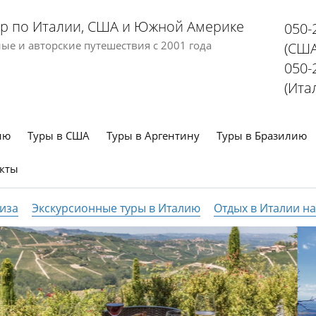
р по Италии, США и Южной Америке
050-
е и авторские путешествия с 2001 года
(США
050-
(Ита
ию
Туры в США
Туры в Аргентину
Туры в Бразилию
кты
иза
Экскурсионные туры в Италию
Отдых в Италии н