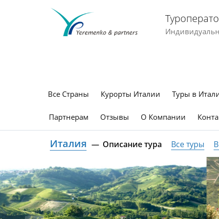
Туроперато
Индивидуальны
Все Страны
Курорты Италии
Туры в Итал
Партнерам
Отзывы
О Компании
Конта
Италия
Описание тура
Все туры
В