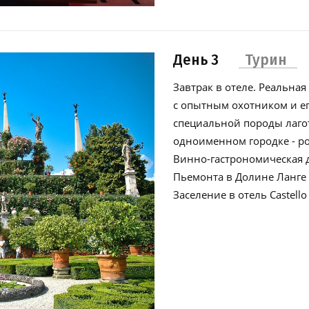
День 3
Турин
Завтрак в отеле. Реальна
с опытным охотником и е
специальной породы лаго
одноименном городке - р
Винно-гастрономическая 
Пьемонта в Долине Ланге (
Заселение в отель Castello