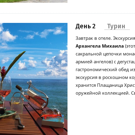
День 2
Турин
Завтрак в отеле. Экскурс
Архангела Михаила
(это
сакральной цепочки мон
армией ангелов) с дегуста
гастрономический обед из
экскурсия в роскошном ко
хранится Плащаница Хрис
оружейной коллекцией. Св