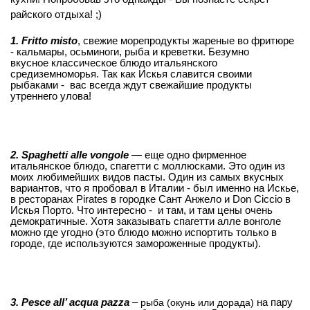
райского отдыха! ;)
1. Fritto misto
, свежие морепродукты жареные во фритюре
- кальмары, осьминоги, рыба
и креветки. Безумно
вкусное
классическое блюдо итальянского
средиземноморья. Т
ак как Искья славится своими
рыбаками -
вас всегда ждут свежайшие продукты
утреннего улова!
2. Spaghetti alle vongole
— еще одно фирменное
итальянское блюдо, спагетти с моллюсками. Это один из
моих любимейших видов пасты. Один из самых вкусных
вариантов, что я пробовал в Италии - был именно на Искье,
в ресторанах Pirates в городке Сант Анжело и Don Ciccio в
Искья Порто. Что интересно - и там, и там цены очень
демократичные. Хотя заказывать спагетти алле вонголе
можно где угодно (это блюдо можно испортить только в
городе, где используются замороженные продукты).
3. Pesce all’ acqua pazza
–
на пару
рыба (окунь или дорада)