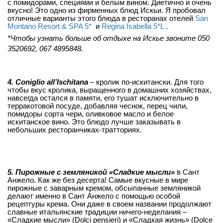
с помидорами, специями и белым вином. Диетично и очень
вкусно! Это одно из фирменных блюд Искьи. Я пробовал
отличные варианты этого блюда в ресторанах отелей
San
Montano Resort & SPA 5*
и
Regina Isabella 5*L
.
*Чтобы узнать больше об отдыхе на Искье звоните 050
3520692, 067 4895848.
4. Coniglio all’Ischitana
– кролик по-искитански. Для того
чтобы вкус кролика, выращенного в домашних хозяйствах,
навсегда остался в памяти, его тушат исключительно в
терракотовой посуде, добавляя чеснок, перец чили,
помидоры сорта чери, оливковое масло и белое
искитанское вино.
Это блюдо лучше заказывать в
небольших ресторанчиках-тратториях.
5. Пирожные с земляникой «Сладкие мысли»
в Сант
Анжело. Как же без десерта! С
амые вкусные в мире
пирожные с заварным кремом, обсыпанные земляникой
делают именно в Сант Анжело с помощью особой
рецептуры крема. Они даже в своем названии продолжают
славные итальянские традиции ничего-неделания –
«Сладкие мысли» (Dolci pensieri) и «Сладкая жизнь» (Dolce