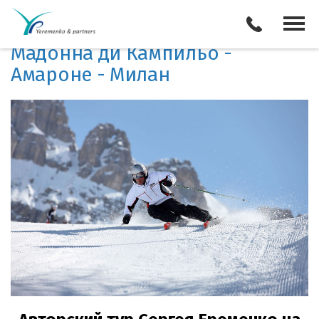
Авторский тур Сергея
Еременко 2-11 ЯНВАРЯ:
Мадонна ди Кампильо -
Амароне - Милан