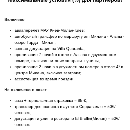
Максимальные условия (%) для партнеров!
Включено
авиаперелет МАУ Киев-Милан-Киев;
автобусный трансфер по маршруту а/п Милана - Альпы -
озеро Гарда - Милан;
винная дегустация на Villa Quaranta;
проживание 7 ночей в отеле в Альпах в двухместном
номере, включая питание завтраки + ужины;
проживание 2 ночи в
в двухместном номере
в отеле 4* в
центре Милана, включая завтраки;
ассистенция во время поездки.
Не включено в пакет
виза + горнолыжная страховка = 85
€;
трансфер для шопинга в аутлете Серравалле = 50
€/
человек
;
дегустация и ужин в ресторане El Brellin(Милан) =
50
€/
человек.