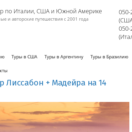
р по Италии, США и Южной Америке
050-
е и авторские путешествия с 2001 года
(США
050-
(Ита
ию
Туры в США
Туры в Аргентину
Туры в Бразилию
кты
р Лиссабон + Мадейра на 14