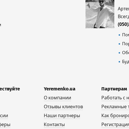
Арте
Всег
(050
м
По
По
Об
Бу
ествуйте
Yeremenko.ua
Партнерам
О компании
Работать с 
Отзывы клиентов
Рекламные 
рсии
Наши партнеры
Как бронир
феры
Контакты
Регистрация