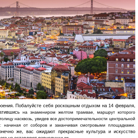
Амальфитанское побережье
Побережье Лигурии
Побережье Адриатики
Побережье Тосканы-Версилия
Побережье Калабрии
троения. Побалуйсте себя роскошным отдыхом на 14 февраля,
катившись
на знамениром желтом трамвае, маршрут которого
толицу насквозь, увидев все достопримечательности центральной
: начиная от соборов и заканчивая смотровыми площадками.
нечно же, вас ожидают прекрасные культура и искусство
икого не оставляют равнодушным.