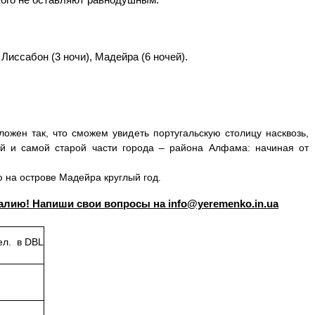
. Лиссабон (3 ночи), Мадейра (6 ночей).
ожен так, что сможем увидеть португальскую столицу насквозь,
ой и самой старой части города – района Алфама: начиная от
 на острове Мадейра круглый год.
алию! Напиши свои вопросы на info@yeremenko.in.ua
ел. в DBL