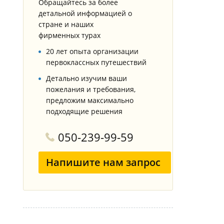
Обращайтесь за более
Горнолыжные Курорты
Мадонна ди Кампильо
детальной информацией о
стране и наших
фирменных турах
20 лет опыта организации
первоклассных путешествий
Детально изучим ваши
пожелания и требования,
предложим максимально
подходящие решения
050-239-99-59
Напишите нам запрос