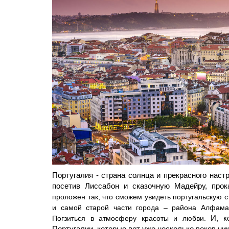
Португалия - страна солнца и прекрасного нас
посетив Лиссабон и сказочную Мадейру, про
проложен так, что сможем увидеть португальскую с
и самой старой части города – района Алфама
И, ко
Погзиться в атмосферу красоты и любви.
Португалии, которые вот уже несколько веков н