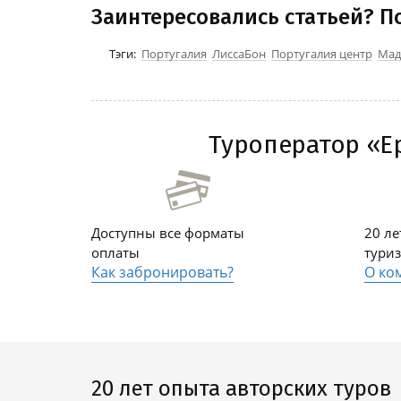
Заинтересовались статьей? П
Тэги:
Португалия
ЛиссаБон
Португалия центр
Мад
Туроператор «Ер
Доступны все форматы
20 л
оплаты
тури
Как забронировать?
О ко
20 лет опыта авторских туров