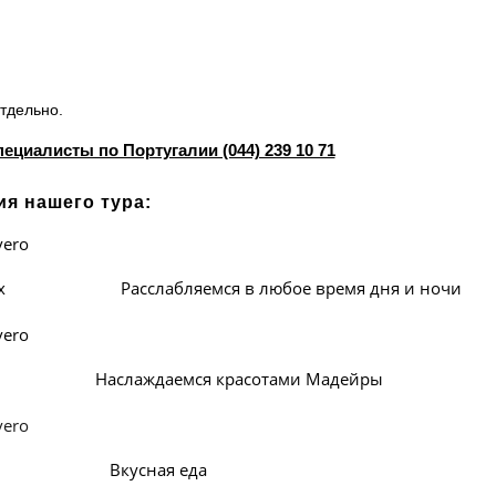
отдельно.
циалисты по Португалии (044) 239 10 71
ия нашего тура:
йчиках Расслабляемся в любое время дня и ночи
слаждаемся красотами Мадейры
 Вкусная еда