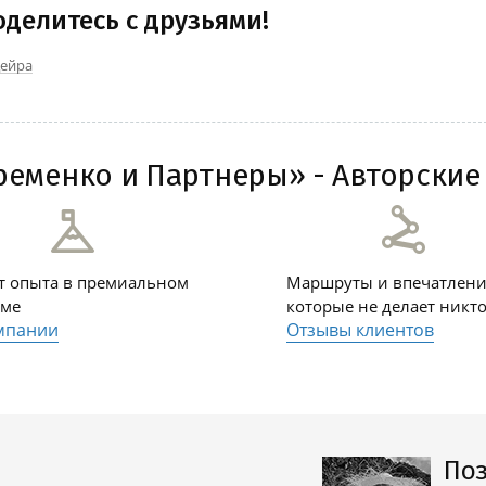
оделитесь с друзьями!
ейра
еменко и Партнеры» - Авторские 
ет опыта в премиальном
Маршруты и впечатлени
зме
которые не делает никт
мпании
Отзывы клиентов
Поз