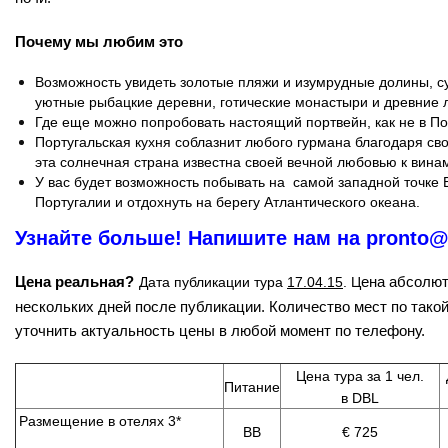
Почему мы любим это
Возможность увидеть золотые пляжи и изумрудные долины, с
уютные рыбацкие деревни, готические монастыри и древние 
Где еще можно попробовать настоящий портвейн, как не в По
Португальская кухня соблазнит любого гурмана благодаря с
эта солнечная страна известна своей вечной любовью к винам
У вас будет возможность побывать на самой западной точке 
Португалии и отдохнуть на берегу Атлантического океана.
Узнайте больше! Напишите нам на pronto@i
Цена реальная?
ена абсолют
Дата публикации тура
17.04.15
. Ц
нескольких дней после публикации. Количество мест по такой
уточнить актуальность цены в любой момент по телефону.
Цена тура за 1 чел.
Питание
в DBL
Размещение в отелях 3*
BB
€ 725