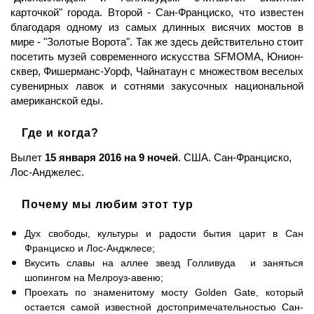
карточкой" города. Второй - Сан-Франциско, что известен
благодаря одному из самых длинных висячих мостов в
мире - "Золотые Ворота". Так же здесь действительно стоит
посетить музей современного искусства SFMOMA, Юнион-
сквер, Фишерманс-Уорф, Чайнатаун с множеством веселых
сувенирных лавок и сотнями закусочных национальной
американской еды.
Где и когда?
Вылет
15 января 2016 на 9 ночей
. США. Сан-Франциско,
Лос-Анджелес.
Почему мы любим этот тур
Дух свободы, культуры и радости бытия царит в Сан
Франциско и Лос-Анджлесе;
Вкусить славы на аллее звезд Голливуда и заняться
шопингом на Мелроуз-авеню;
Проехать по знаменитому мосту Golden Gate, который
остается самой известной достопримечательностью Сан-