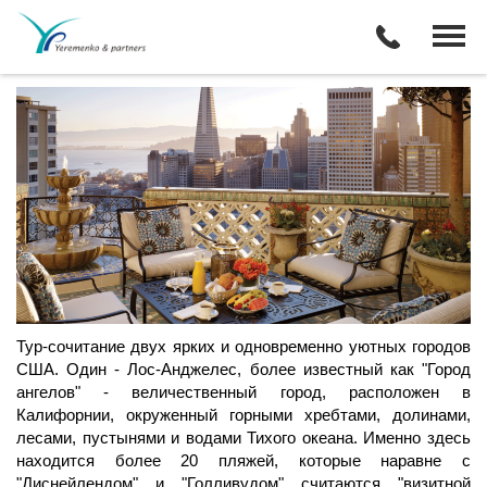
$1995 - Сан-Франциско и Лос-
Анджелес на 9 ночей в январе
Тур-сочитание двух ярких и одновременно уютных городов
США. Один - Лос-Анджелес, более известный как "Город
ангелов" - величественный город, расположен в
Калифорнии, окруженный горными хребтами, долинами,
лесами, пустынями и водами Тихого океана. Именно здесь
находится более 20 пляжей, которые наравне с
"Диснейлендом" и "Голливудом" считаются "визитной