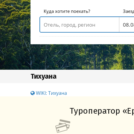
Куда хотите поехать?
Заез
Тихуана
WIKI: Тихуана
Туроператор «Ер