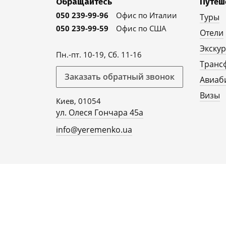
Обращайтесь
Путеш
050 239-99-96
Офис по Италии
Туры
050 239-99-59
Офис по США
Отели
Экску
Пн.-пт. 10-19, Сб. 11-16
Транс
Заказать обратный звонок
Авиаб
Визы
Киев, 01054
ул. Олеся Гончара 45а
info@yeremenko.ua