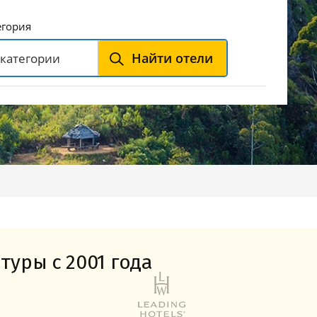
Горнолыжные Курорты
Мадонна ди Кампильо
егория
Найти отели
туры с 2001 года