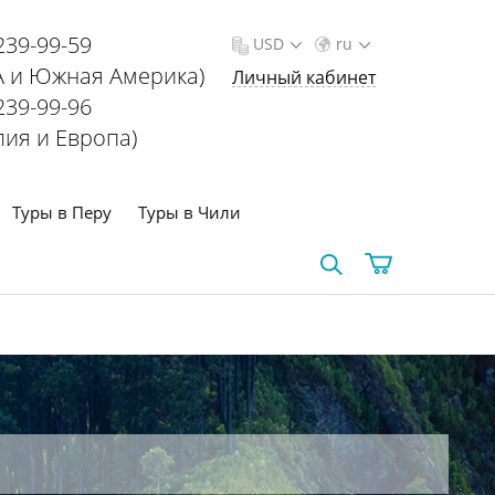
239-99-59
USD
ru
 и Южная Америка)
Личный кабинет
239-99-96
лия и Европа)
Туры в Перу
Туры в Чили