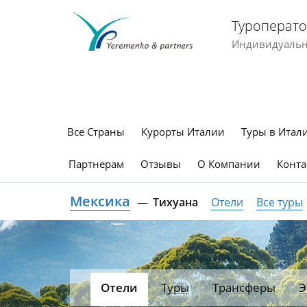
Туроперато
Индивидуальны
Все Страны
Курорты Италии
Туры в Итал
Партнерам
Отзывы
О Компании
Конта
Мексика
Тихуана
Отели
Все туры
Отели
Туры
Трансферы
Э