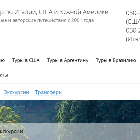
р по Италии, США и Южной Америке
050-
е и авторские путешествия с 2001 года
(США
050-
(Ита
ию
Туры в США
Туры в Аргентину
Туры в Бразилию
кты
Экскурсии
Трансферы
кскурсии