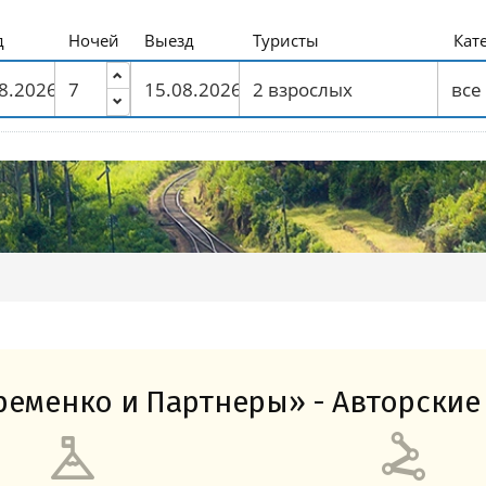
Амальфитанское побережье
Побережье Лигурии
Побережье Адриатики
Побережье Тосканы-Версилия
Побережье Калабрии
д
Ночей
Выезд
Туристы
Кат
еменко и Партнеры» - Авторские 