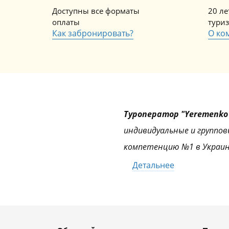
Доступны все форматы
20 л
оплаты
тури
Как забронировать?
О ко
Туроператор "Yeremenko 
индивидуальные и группов
компетенцию №1 в Украин
Детальнее