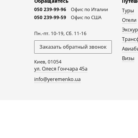
Обращайтесь
Путеш
050 239-99-96
Офис по Италии
Туры
050 239-99-59
Офис по США
Отели
Экску
Пн.-пт. 10-19, Сб. 11-16
Транс
Заказать обратный звонок
Авиаб
Визы
Киев, 01054
ул. Олеся Гончара 45а
info@yeremenko.ua