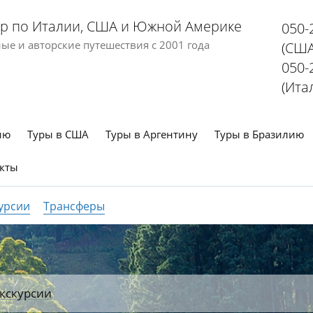
р по Италии, США и Южной Америке
050-
е и авторские путешествия с 2001 года
(США
050-
(Ита
ию
Туры в США
Туры в Аргентину
Туры в Бразилию
кты
урсии
Трансферы
кскурсии