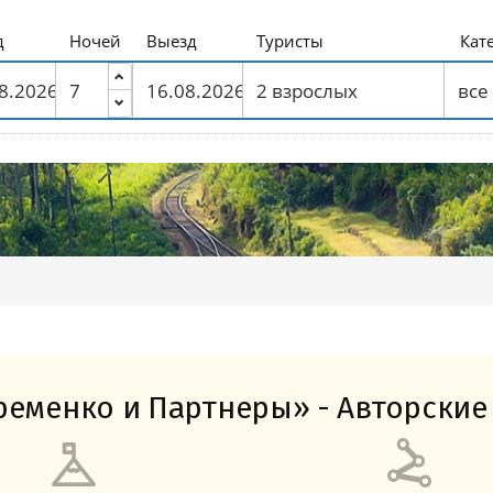
Амальфитанское побережье
Побережье Лигурии
Побережье Адриатики
Побережье Тосканы-Версилия
Побережье Калабрии
д
Ночей
Выезд
Туристы
Кат
еменко и Партнеры» - Авторские 