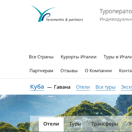
Туроперато
Индивидуальны
Все Страны
Курорты Италии
Туры в Итал
Партнерам
Отзывы
О Компании
Конта
Куба
Гавана
Отели
Все туры
Экск
Отели
Туры
Трансферы
Э