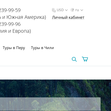
239-99-59
USD
ru
 и Южная Америка)
Личный кабинет
239-99-96
лия и Европа)
Туры в Перу
Туры в Чили