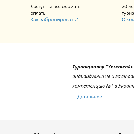
Доступны все форматы
20 л
оплаты
тури
Как забронировать?
О ко
Туроператор "Yeremenko 
индивидуальные и группов
компетенцию №1 в Украин
Детальнее