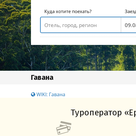
Куда хотите поехать?
Заез
Гавана
WIKI: Гавана
Туроператор «Ер