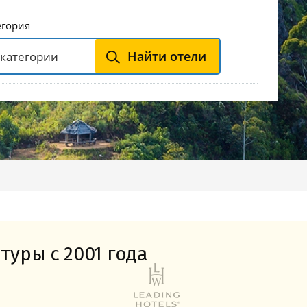
Горнолыжные Курорты
Мадонна ди Кампильо
егория
Найти отели
туры с 2001 года