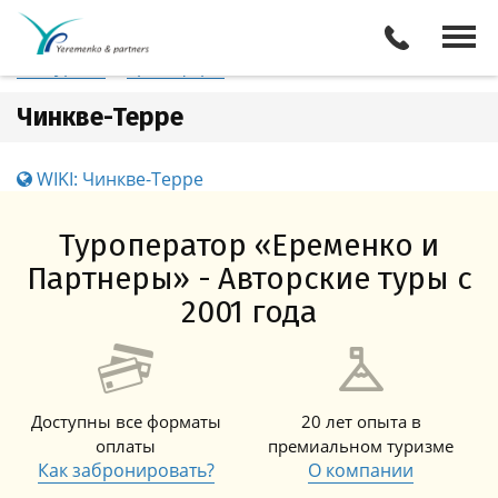
Италия
Чинкве-Терре
Отели
Все туры
Экскурсии
Трансферы
Чинкве-Терре
WIKI: Чинкве-Терре
Туроператор «Еременко и
Партнеры» - Авторские туры с
2001 года
Доступны все форматы
20 лет опыта в
оплаты
премиальном туризме
Как забронировать?
О компании