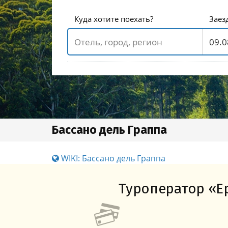
Куда хотите поехать?
Заез
Бассано дель Граппа
WIKI: Бассано дель Граппа
Туроператор «Ер