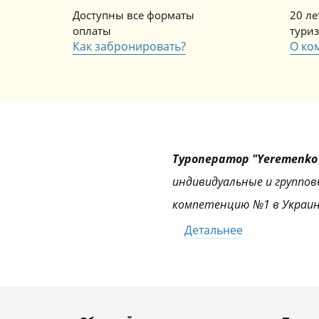
Доступны все форматы
20 л
оплаты
тури
Как забронировать?
О ко
Туроператор "Yeremenko 
индивидуальные и группов
компетенцию №1 в Украин
Детальнее