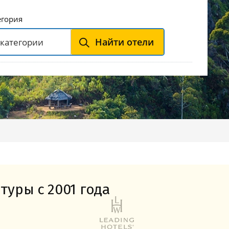
Горнолыжные Курорты
Мадонна ди Кампильо
егория
Найти отели
туры с 2001 года