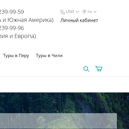
239-99-59
USD
ru
 и Южная Америка)
Личный кабинет
239-99-96
лия и Европа)
Туры в Перу
Туры в Чили