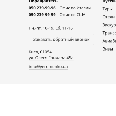
Обращайтесь
Путеш
050 239-99-96
Офис по Италии
Туры
050 239-99-59
Офис по США
Отели
Экску
Пн.-пт. 10-19, Сб. 11-16
Транс
Заказать обратный звонок
Авиаб
Визы
Киев, 01054
ул. Олеся Гончара 45а
info@yeremenko.ua