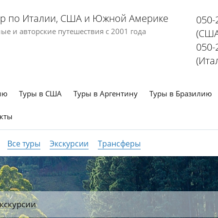
р по Италии, США и Южной Америке
050-
е и авторские путешествия с 2001 года
(США
050-
(Ита
ию
Туры в США
Туры в Аргентину
Туры в Бразилию
кты
Все туры
Экскурсии
Трансферы
кскурсии