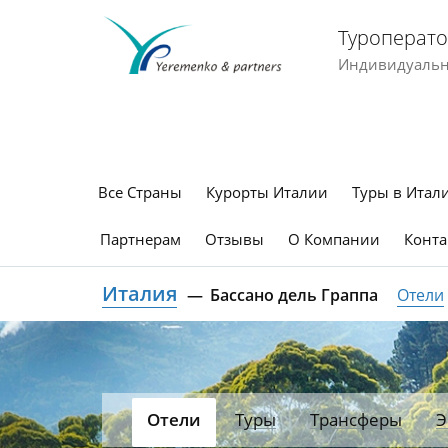
Туроперато
Индивидуальны
Все Страны
Курорты Италии
Туры в Итал
Партнерам
Отзывы
О Компании
Конта
Италия
Бассано дель Граппа
Отели
Отели
Туры
Трансферы
Э