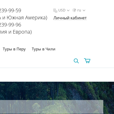
239-99-59
USD
ru
 и Южная Америка)
Личный кабинет
239-99-96
лия и Европа)
Туры в Перу
Туры в Чили