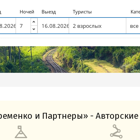
Амальфитанское побережье
Побережье Лигурии
Побережье Адриатики
Побережье Тосканы-Версилия
Побережье Калабрии
д
Ночей
Выезд
Туристы
Кат
еменко и Партнеры» - Авторские 