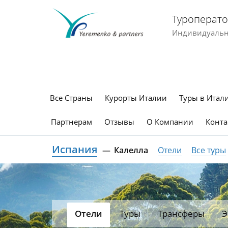
Туроперато
Индивидуальны
Все Страны
Курорты Италии
Туры в Итал
Партнерам
Отзывы
О Компании
Конта
Испания
Калелла
Отели
Все туры
Отели
Туры
Трансферы
Э