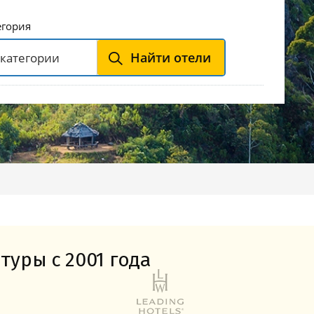
Горнолыжные Курорты
Мадонна ди Кампильо
егория
Найти отели
туры с 2001 года