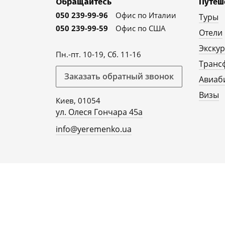
Обращайтесь
Путеш
050 239-99-96
Офис по Италии
Туры
050 239-99-59
Офис по США
Отели
Экску
Пн.-пт. 10-19, Сб. 11-16
Транс
Заказать обратный звонок
Авиаб
Визы
Киев, 01054
ул. Олеся Гончара 45а
info@yeremenko.ua