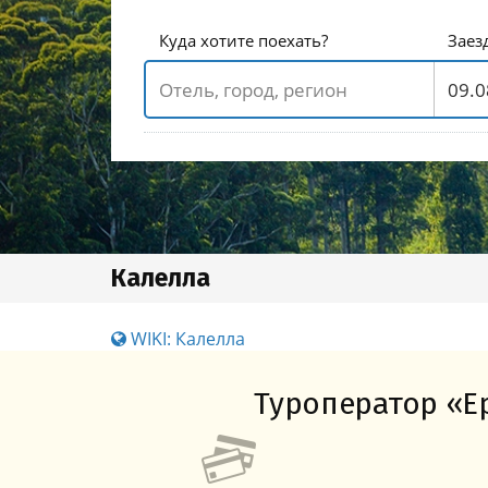
Куда хотите поехать?
Заез
Калелла
WIKI: Калелла
Туроператор «Ер