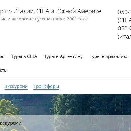
р по Италии, США и Южной Америке
050-
е и авторские путешествия с 2001 года
(США
050-
(Ита
ию
Туры в США
Туры в Аргентину
Туры в Бразилию
кты
Экскурсии
Трансферы
кскурсии