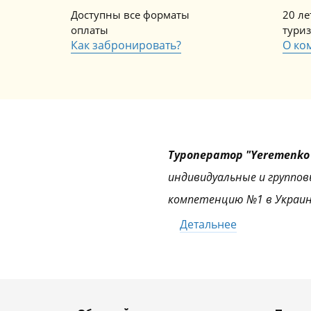
Доступны все форматы
20 л
оплаты
тури
Как забронировать?
О ко
Туроператор "Yeremenko 
индивидуальные и группов
компетенцию №1 в Украин
Детальнее