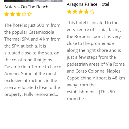
Casa Celestino
Расположен в центре
города Искья, в 100 метрах
Those places in the world are
от песчаного пляжа. В 10
more and more rare where
минутах ходьбы от
you can find true luxury,
пристани, с которой
which is done with a search
отправляются теплоходы в
for style, but also simplicity,
Сорренто, Капри и
a perfect fit between
Неаполь. В отеле есть
dwelling and countryside,
открытый бассейн и SPA-
interior and exterior. Hotel
центр. В ресторане отеля
Casa Celestino in Sant'Angelo
можно отведать рыбные
is just such a place. Here you
блюда на обед и ужин, а
will breathe the e...
также салаты и овощные
блюд...