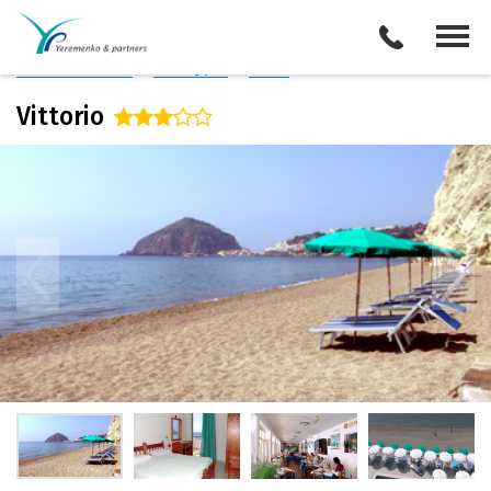
Италия
/
о. Искья
Описание отеля
Поиск отелей
Все туры
Виза
Vittorio