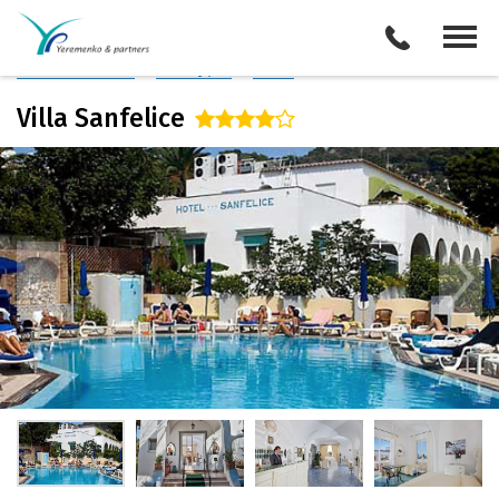
Италия
/
о. Капри
Описание отеля
Поиск отелей
Все туры
Виза
Villa Sanfelice