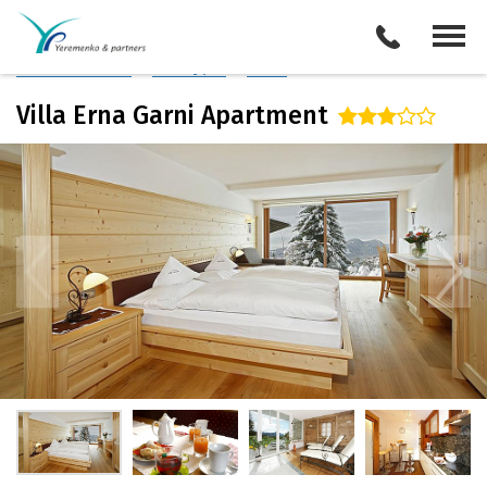
Италия
/
Валь Гардена
Описание отеля
Поиск отелей
Все туры
Виза
Villa Erna Garni Apartment